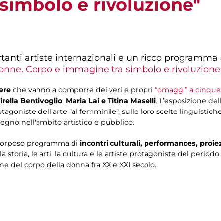
simbolo e rivoluzione"
nti artiste internazionali e un ricco programma d
onne. Corpo e immagine tra simbolo e rivoluzione
ere
che vanno a comporre dei veri e propri
“omaggi” a cinque
rella Bentivoglio
,
Maria Lai e Titina Maselli
. L’esposizione del
tagoniste dell'arte "al femminile", sulle loro scelte linguistich
egno nell'ambito artistico e pubblico.
n corposo programma di
incontri culturali, performances, proiez
la storia, le arti, la cultura e le artiste protagoniste del period
ne del corpo della donna fra XX e XXI secolo.