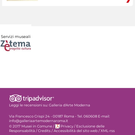
Servizi museali
Leggi le recensioni su:
Galleria d'Arte Moderna
Via Francesco Crispi 24 - 00187 Roma - Tel. 060608 E-mail:
info@galleriaartemodernaroma.it
© 2017 Musei in Comune
/
Privacy
/
Esclusione delle
Responsabilità
/
Credits
/
Accessibilità del sito web
/
XML-rss