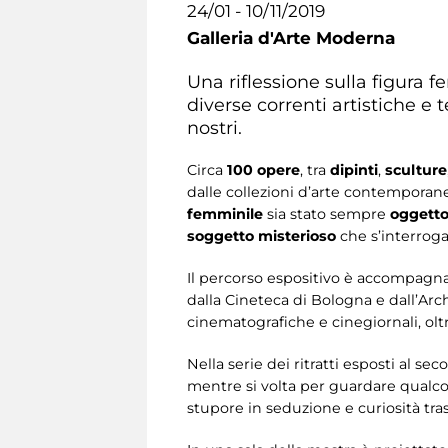
24/01 - 10/11/2019
Galleria d'Arte Moderna
Una riflessione sulla figura 
diverse correnti artistiche e 
nostri.
Circa
100 opere
, tra
dipinti
,
sculture
dalle collezioni d’arte contemporan
femminile
sia stato sempre
oggetto 
soggetto misterioso
che s’interroga
Il percorso espositivo è accompagn
dalla Cineteca di Bologna e dall’Arch
cinematografiche e cinegiornali, olt
Nella serie dei ritratti esposti al sec
mentre si volta per guardare qualco
stupore in seduzione e curiosità tr