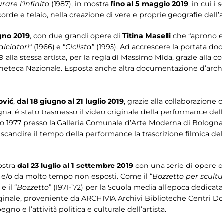
rare l’infinito
(1987), in mostra
fino al 5 maggio 2019
, in cui i
corde e telaio, nella creazione di vere e proprie geografie dell’a
gno 2019
, con due grandi opere di
Titina Maselli
che “aprono e 
alciatori
“ (1966) e “
Ciclista
” (1995). Ad accrescere la portata 
 alla stessa artista, per la regia di Massimo Mida, grazie alla c
ineteca Nazionale. Esposta anche altra documentazione d’arch
ović
,
dal 18 giugno al 21 luglio 2019
, grazie alla collaborazione
 stato trasmesso il video originale della performance dell’a
ugno 1977 presso la Galleria Comunale d’Arte Moderna di Bologn
scandire il tempo della performance la trascrizione filmica del
ostra
dal 23 luglio al 1 settembre 2019
con una serie di opere d
ti e/o da molto tempo non esposti. Come il “
Bozzetto per scult
 il “
Bozzetto
” (1971-’72) per la Scuola media all’epoca dedica
inale, proveniente da ARCHIVIA Archivi Biblioteche Centri 
 e l’attività politica e culturale dell’artista.