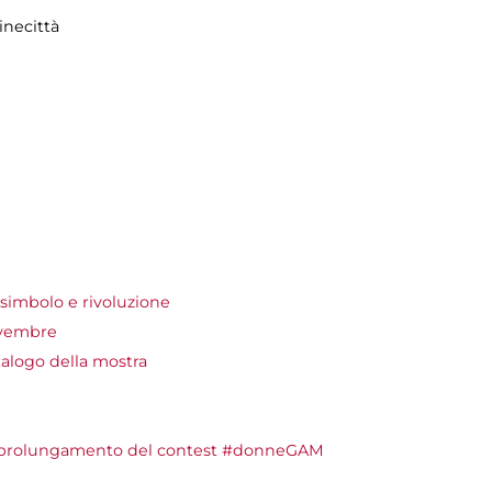
inecittà
simbolo e rivoluzione
ovembre
talogo della mostra
e prolungamento del contest #donneGAM