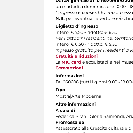
Dal 24 gennaio al 10 novembre 201
da martedì a domenica ore 10.00 - 1
L’ingresso è consentito fino a mezz’
N.B.
per eventuali aperture e/o chiu
Biglietto d'ingresso
Intero: € 7,50
-
ridotto: € 6,50
Per i cittadini residenti nel territo
intero: € 6,50 - ridotto: € 5,50
Ingresso gratuito per i residenti 
Gratuità e riduzioni
La
MIC card
è acquistabile nei musei
Convenzioni
Informazioni
Tel 060608 (tutti i giorni 9.00 - 19.00)
Tipo
Mostra|Arte Moderna
Altre informazioni
A cura di
Federica Pirani, Gloria Raimondi, Ar
Promossa
da
Assessorato alla Crescita culturale 