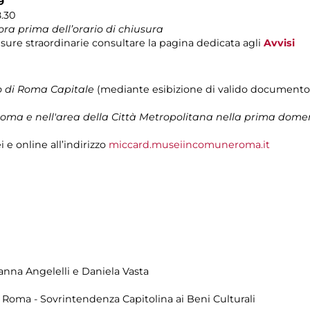
9
8.30
ora prima dell’orario di chiusura
sure straordinarie consultare la pagina dedicata agli
Avvisi
rio di Roma Capitale
(mediante esibizione di valido documento c
a Roma e nell'area della Città Metropolitana nella prima dom
 e online all’indirizzo
miccard.museiincomuneroma.it
ianna Angelelli e Daniela Vasta
di Roma - Sovrintendenza Capitolina ai Beni Culturali