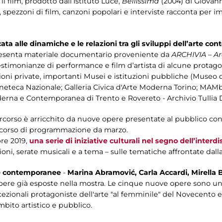
il film, prodotto dall’Istituto Luce,
Bellissima
(2004) di Giovann
, spezzoni di film, canzoni popolari e interviste racconta per
ata alle dinamiche e le relazioni tra gli sviluppi dell’arte 
resenta materiale documentario proveniente da
ARCHIVIA – Arc
estimonianze di performance e film d’artista di alcune protago
oni private, importanti Musei e istituzioni pubbliche (Museo 
ineteca Nazionale; Galleria Civica d'Arte Moderna Torino; MA
rna e Contemporanea di Trento e Rovereto - Archivio Tullia 
rcorso è arricchito da nuove opere presentate al pubblico con i
 corso di programmazione da marzo.
bre 2019,
una serie di iniziative culturali nel segno dell’interdi
oni, serate musicali e a tema – sulle tematiche affrontate dall
te contemporanee
-
Marina Abramović, Carla Accardi, Mirella B
pere già esposte nella mostra. Le cinque nuove opere sono un
cezionali protagoniste dell'arte "al femminile" del Novecento e 
bito artistico e pubblico.