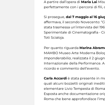
A partire dall’opera di
Maria Lai
Misu
perfettamente con i percorsi di fili, 
Si prosegue,
dal 7 maggio al 16 giu
affermava, il secondo Novecento: “
C
stata trasmessa un’intervista del 1969
Sperimentale di Cinematografia - C
Toti Scialoja.
Per quanto riguarda
Marina Abram
MAMBO Museo Arte Moderna Bologna, é
Imponderabilia
, realizzata il 2 gi
Internazionale della Performance. A 
ricordo e commento dell’evento.
Carla Accardi
è stata presente in m
quali alcuni bozzetti originali inedi
elementare Livio Tempesta di Roma e
Esposta anche documentazione orig
Roma che bene approfondisce l’impegno