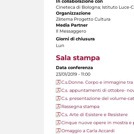
In collaborazione con
Cineteca di Bologna; Istituto Luce-C
Organizzazione
Zètema Progetto Cultura
Media Partner
Il Messaggero
Giorni di chiusura
Lun
Sala stampa
Data conferenza
23/01/2019 - 11:00
C.s.Donne. Corpo e immagine tra 
C.s. appuntamenti di ottobre- n
C.s. presentazione del volume-ca
Rassegna stampa
C.s. Arte di Esistere e Resistere
Cinque nuove opere in mostra 
Omaggio a Carla Accardi