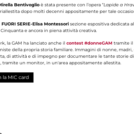
Mirella Bentivoglio
è stata presente con l’opera “
Lapide a Hra
riallestita dopo molti decenni appositamente per tale occasio
tra FUORI SERIE-Elisa Montessori
sezione espositiva dedicata al
i Cinquanta e ancora in piena attività creativa.
work, la GAM ha lanciato anche il
contest #donneGAM
tramite il
ste della propria storia familiare. Immagini di nonne, madri, s
 vita, di attività e di impegno per documentare le tante storie di
 tramite un monitor, in un'area appositamente allestita.
n la MIC card