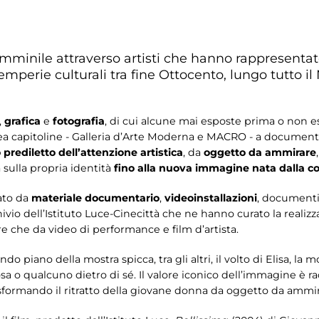
femminile attraverso artisti che hanno rappresentat
temperie culturali tra fine Ottocento, lungo tutto il
,
grafica
e
fotografia
, di cui alcune mai esposte prima o non 
ea capitoline - Galleria d’Arte Moderna e MACRO - a document
prediletto dell’attenzione artistica
, da
oggetto da ammirare
 sulla propria identità
fino alla nuova immagine nata dalla co
ato da
materiale documentario
,
videoinstallazioni
, documenti 
ivio dell’Istituto Luce-Cinecittà che ne hanno curato la realizz
re che da video di performance e film d’artista.
ondo piano della mostra spicca, tra gli altri, il volto di Elisa, la 
sa o qualcuno dietro di sé. Il valore iconico dell’immagine è 
asformando il ritratto della giovane donna da oggetto da ammir