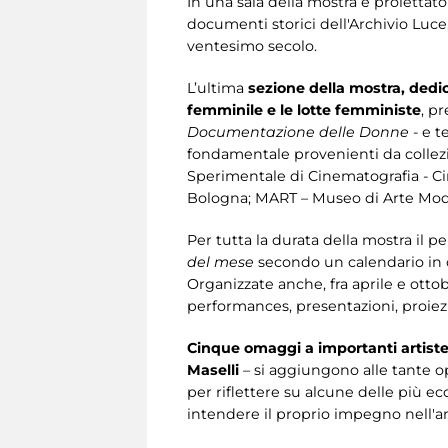
In una sala della mostra è proiettato 
documenti storici dell'Archivio Luce
ventesimo secolo.
L’ultima
sezione della mostra, dedic
femminile e le lotte femministe
, p
Documentazione delle Donne
- e t
fondamentale provenienti da collezi
Sperimentale di Cinematografia - C
Bologna; MART – Museo di Arte Mode
Per tutta la durata della mostra il
pe
del mese
secondo un calendario in
Organizzate anche, fra aprile e otto
performances, presentazioni, proiezi
Cinque omaggi a importanti artis
Maselli
– si aggiungono alle tante o
per riflettere su alcune delle più ec
intendere il proprio impegno nell'am