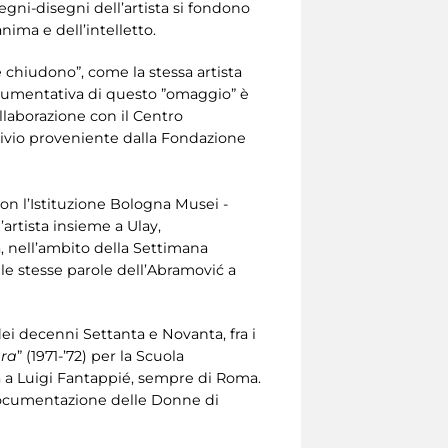
 segni-disegni dell’artista si fondono
nima e dell’intelletto.
chiudono”, come la stessa artista
documentativa di questo ”omaggio” è
ollaborazione con il Centro
ivio proveniente dalla Fondazione
 con l’Istituzione Bologna Musei -
rtista insieme a Ulay,
a, nell’ambito della Settimana
le stesse parole dell’Abramović a
ei decenni Settanta e Novanta, fra i
ura
” (1971-’72) per la Scuola
ta a Luigi Fantappié, sempre di Roma.
Documentazione delle Donne di