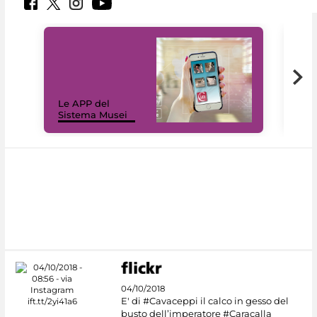
Il 
Le APP del
Mus
Sistema Musei
net
04/10/2018
E' di #Cavaceppi il calco in gesso del
busto dell’imperatore #Caracalla