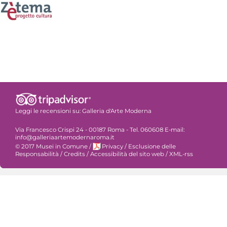
Leggi le recensioni su:
Galleria d'Arte Moderna
Via Francesco Crispi 24 - 00187 Roma - Tel. 060608 E-mail:
info@galleriaartemodernaroma.it
© 2017 Musei in Comune
/
Privacy
/
Esclusione delle
Responsabilità
/
Credits
/
Accessibilità del sito web
/
XML-rss