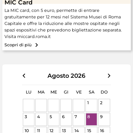
MIC Card
La MIC card, con 5 euro, permette di entrare
gratuitamente per 12 mesi nel Sistema Musei di Roma
Capitale e offre la riduzione alle mostre ospitate negli
spazi espositivi che prevedono bigliettazione separata.
Visita miccard.roma.it
Scopri di più
Agosto
2026
LU
MA
ME
GI
VE
SA
DO
1
2
3
4
5
6
7
8
9
10
11
12
13
14
15
16