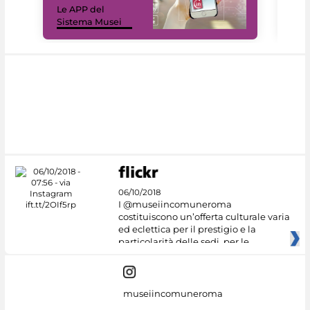
Le APP del
sui 
Sistema Musei
net
06/10/2018
I @museiincomuneroma
costituiscono un’offerta culturale varia
ed eclettica per il prestigio e la
particolarità delle sedi, per le
museiincomuneroma