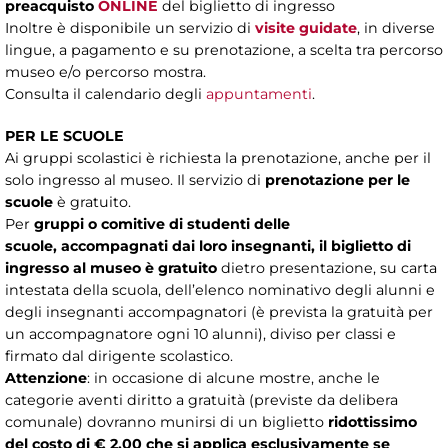
preacquisto
ONLINE
del biglietto di ingresso
Inoltre è disponibile un servizio di
visite guidate
, in diverse
lingue, a pagamento e su prenotazione, a scelta tra percorso
museo e/o percorso mostra.
Consulta il calendario degli
appuntamenti
.
PER LE SCUOLE
Ai gruppi scolastici è richiesta la prenotazione, anche per il
solo ingresso al museo. Il servizio di
prenotazione per le
scuole
è gratuito.
Per
gruppi o comitive di studenti delle
scuole, accompagnati dai loro insegnanti, il biglietto di
ingresso al museo è gratuito
dietro presentazione, su carta
intestata della scuola, dell’elenco nominativo degli alunni e
degli insegnanti accompagnatori (è prevista la gratuità per
un accompagnatore ogni 10 alunni), diviso per classi e
firmato dal dirigente scolastico.
Attenzione
: in occasione di alcune mostre, anche le
categorie aventi diritto a gratuità (previste da delibera
comunale) dovranno munirsi di un biglietto
ridottissimo
del costo di € 2,00 che si applica esclusivamente se