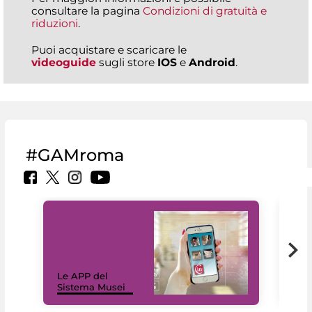
consultare la pagina
Condizioni di gratuità e
riduzioni
.
Puoi acquistare e scaricare le
videoguide
sugli store
IOS
e
Android
.
#GAMroma
Il 
Le APP del
Mus
Sistema Musei
net