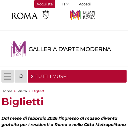
Acquista
Accedi
GALLERIA D'ARTE MODERNA
TUTTI I MUSEI
Home
>
Visita
>
Biglietti
Tu sei qui
Biglietti
Dal mese di febbraio 2026 l'ingresso al museo diventa
gratuito per i residenti a Roma e nella Città Metropolitana