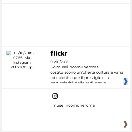
06/10/2018
I @museiincomuneroma
costituiscono un’offerta culturale varia
ed eclettica per il prestigio e la
particolarità delle sedi, per le
museiincomuneroma