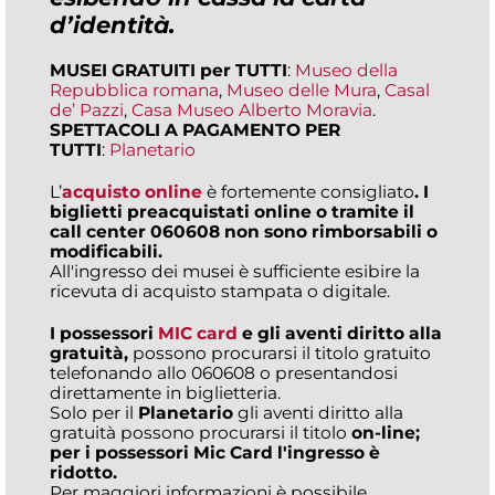
d’identità
.
MUSEI GRATUITI per TUTTI
:
Museo della
Repubblica romana
,
Museo delle Mura
,
Casal
de’ Pazzi
,
Casa Museo Alberto Moravia
.
SPETTACOLI A PAGAMENTO PER
TUTTI
:
Planetario
L’
acquisto online
è fortemente consigliato
. I
biglietti preacquistati online o tramite il
call center
060608 non sono rimborsabili o
modificabili.
All'ingresso dei musei è sufficiente esibire la
ricevuta di acquisto stampata o digitale.
I possessori
MIC card
e gli aventi diritto alla
gratuità,
possono procurarsi il titolo gratuito
telefonando allo 060608 o presentandosi
direttamente in biglietteria.
Solo per il
Planetario
gli aventi diritto alla
gratuità possono procurarsi il titolo
on-line;
per i possessori Mic Card l'ingresso è
ridotto.
Per maggiori informazioni è possibile