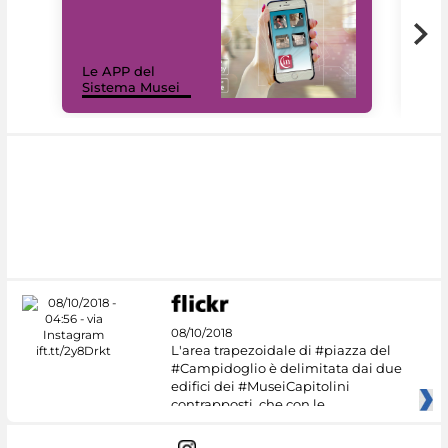
Il 
Le APP del
Mus
Sistema Musei
net
08/10/2018
L'area trapezoidale di #piazza del
#Campidoglio è delimitata dai due
edifici dei #MuseiCapitolini
contrapposti, che con le