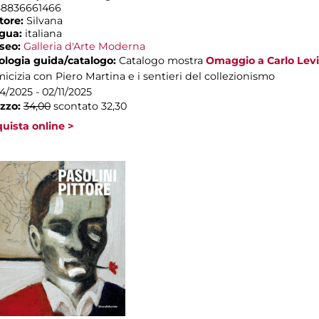
88836661466
tore:
Silvana
ngua:
italiana
seo:
Galleria d'Arte Moderna
ologia guida/catalogo:
Catalogo mostra
Omaggio a Carlo Levi
micizia con Piero Martina e i sentieri del collezionismo
04/2025 - 02/11/2025
zzo:
34,00
scontato 32,30
uista online >