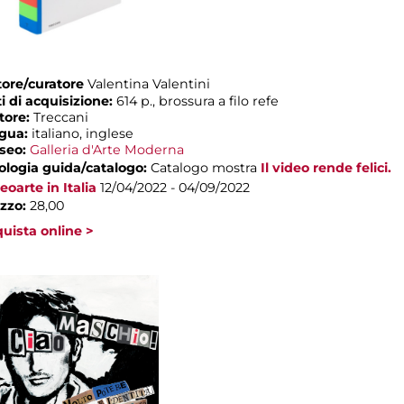
ore/curatore
Valentina Valentini
i di acquisizione:
614 p., brossura a filo refe
tore:
Treccani
ngua:
italiano, inglese
seo:
Galleria d'Arte Moderna
ologia guida/catalogo:
Catalogo mostra
Il video rende felici.
eoarte in Italia
12/04/2022 - 04/09/2022
zzo:
28,00
uista online >