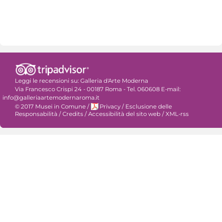
Leggi le recensioni su:
Galleria d'Arte Moderna
Via Francesco Crispi 24 - 00187 Roma - Tel. 060608 E-mail:
info@galleriaartemodernaroma.it
© 2017 Musei in Comune
/
Privacy
/
Esclusione delle
Responsabilità
/
Credits
/
Accessibilità del sito web
/
XML-rss