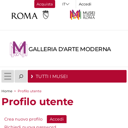
Acquista
Accedi
GALLERIA D'ARTE MODERNA
TUTTI I MUSEI
Home
>
Profilo utente
Tu sei qui
Profilo utente
Crea nuovo profilo
Accedi
(scheda attiva)
Schede primarie
Richiedi nuova password