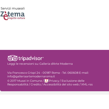
Servizi museali
Leggi le recensioni su:
Galleria d'Arte Moderna
Via Francesco Crispi 24 - 00187 Roma - Tel. 060608 E-mail:
info@galleriaartemodernaroma.it
© 2017 Musei in Comune
/
Privacy
/
Esclusione delle
Responsabilità
/
Credits
/
Accessibilità del sito web
/
XML-rss