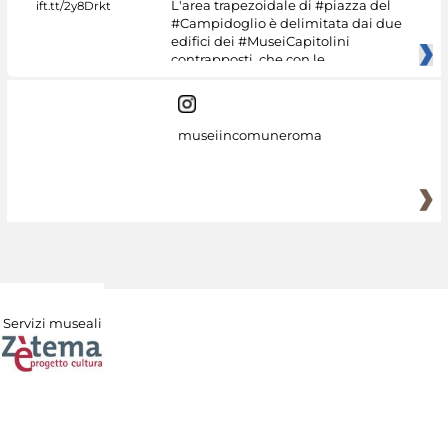
L'area trapezoidale di #piazza del
#Campidoglio è delimitata dai due
edifici dei #MuseiCapitolini
contrapposti, che con le
museiincomuneroma
Servizi museali