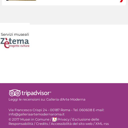
Servizi museali
Leggi le recensioni su:
Galleria d'Arte Moderna
Via Francesco Crispi 24 - 00187 Roma - Tel. 060608 E-mail:
info@galleriaartemodernaroma.it
© 2017 Musei in Comune
/
Privacy
/
Esclusione delle
Responsabilità
/
Credits
/
Accessibilità del sito web
/
XML-rss