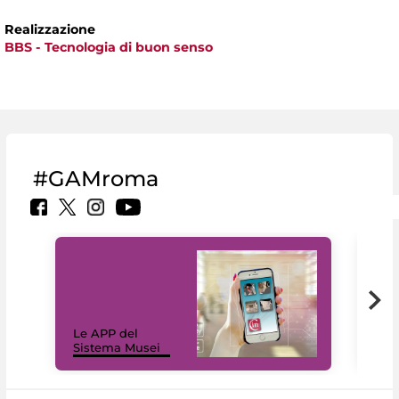
Realizzazione
BBS - Tecnologia di buon senso
#GAMroma
Il 
Le APP del
Mus
Sistema Musei
net