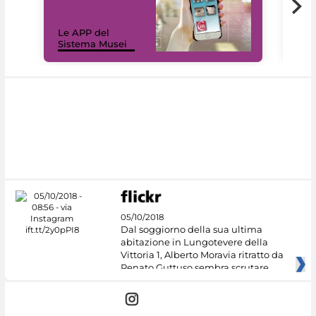
Il 
Le APP del
Mus
Sistema Musei
net
05/10/2018
Dal soggiorno della sua ultima
abitazione in Lungotevere della
Vittoria 1, Alberto Moravia ritratto da
Renato Guttuso sembra scrutare