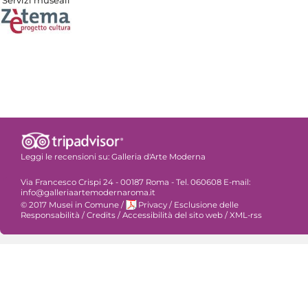
Servizi museali
Leggi le recensioni su:
Galleria d'Arte Moderna
Via Francesco Crispi 24 - 00187 Roma - Tel. 060608 E-mail:
info@galleriaartemodernaroma.it
© 2017 Musei in Comune
/
Privacy
/
Esclusione delle
Responsabilità
/
Credits
/
Accessibilità del sito web
/
XML-rss