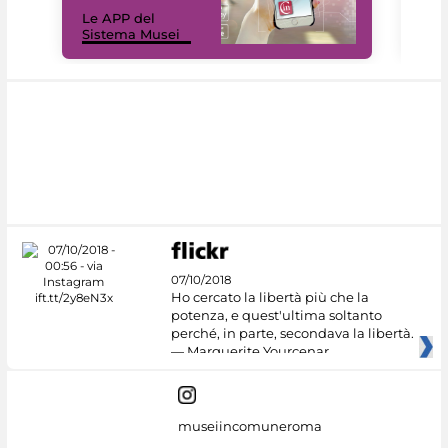
Il 
Le APP del
Mus
Sistema Musei
net
07/10/2018
Ho cercato la libertà più che la
potenza, e quest'ultima soltanto
perché, in parte, secondava la libertà.
— Marguerite Yourcenar
museiincomuneroma