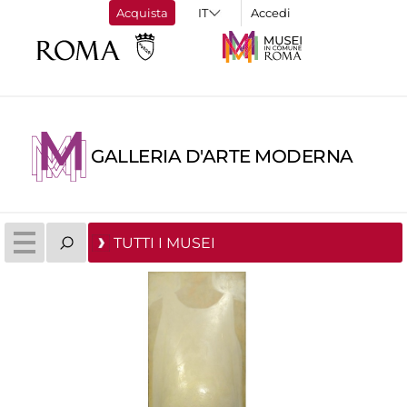
Acquista
Accedi
GALLERIA D'ARTE MODERNA
TUTTI I MUSEI