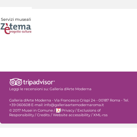
Servizi museali
Leggi le recensioni su:
Galleria d'Arte Moderna
Galleria d'Arte Moderna - Via Francesco Crispi 24 - 00187 Roma - Tel.
+39 060608 E-mail: info@galleriaartemodernaroma.it
© 2017 Musei in Comune
/
Privacy
/
Exclusions of
Responsibility
/
Credits
/
Website accessibility
/
XML-rss