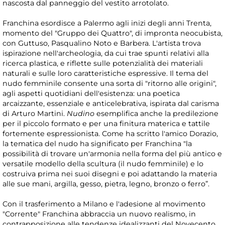
nascosta dal panneggio del vestito arrotolato.
Franchina esordisce a Palermo agli inizi degli anni Trenta,
momento del "Gruppo dei Quattro", di impronta neocubista,
con Guttuso, Pasqualino Noto e Barbera. L'artista trova
ispirazione nell'archeologia, da cui trae spunti relativi alla
ricerca plastica, e riflette sulle potenzialità dei materiali
naturali e sulle loro caratteristiche espressive. Il tema del
nudo femminile consente una sorta di "ritorno alle origini",
agli aspetti quotidiani dell'esistenza: una poetica
arcaizzante, essenziale e anticelebrativa, ispirata dal carisma
di Arturo Martini.
Nudino
esemplifica anche la predilezione
per il piccolo formato e per una finitura materica e tattile
fortemente espressionista. Come ha scritto l'amico Dorazio,
la tematica del nudo ha significato per Franchina "la
possibilità di trovare un'armonia nella forma del più antico e
versatile modello della scultura (il nudo femminile) e lo
costruiva prima nei suoi disegni e poi adattando la materia
alle sue mani, argilla, gesso, pietra, legno, bronzo o ferro”.
Con il trasferimento a Milano e l'adesione al movimento
"Corrente" Franchina abbraccia un nuovo realismo, in
contrapposizione alle tendenze idealizzanti del Novecento.