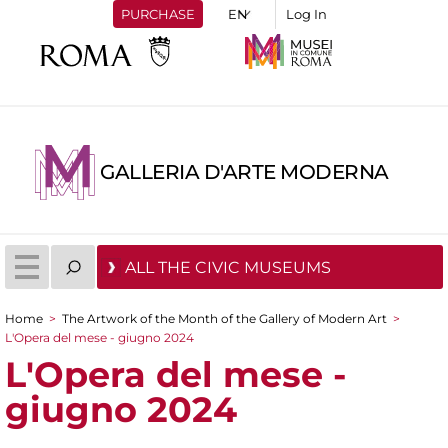
PURCHASE
Log In
GALLERIA D'ARTE MODERNA
ALL THE CIVIC MUSEUMS
Home
>
The Artwork of the Month of the Gallery of Modern Art
>
You are here
L'Opera del mese - giugno 2024
L'Opera del mese -
giugno 2024