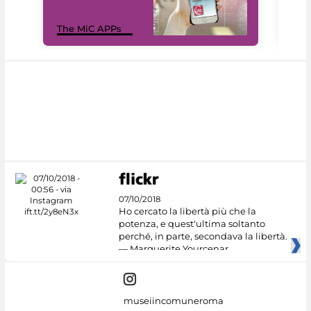
MiC
The MiC APPs
net
07/10/2018
Ho cercato la libertà più che la
potenza, e quest'ultima soltanto
perché, in parte, secondava la libertà.
— Marguerite Yourcenar
museiincomuneroma