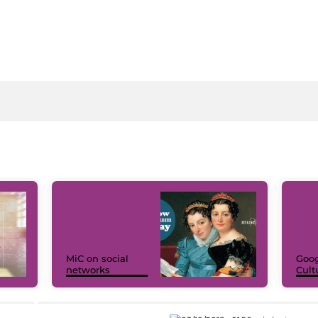
MiC on social
Goog
networks
Cult