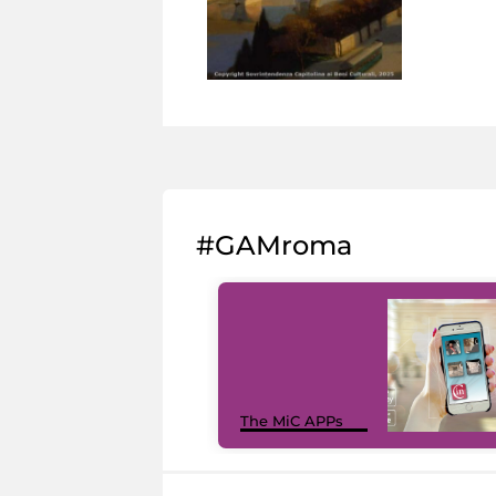
#GAMroma
The MiC APPs