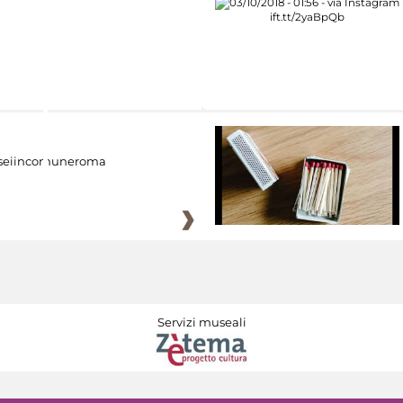
eiincomuneroma
Servizi museali