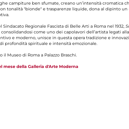
n larghe campiture ben sfumate, creano un’intensità cromatica ch
con tonalità "bionde" e trasparenze liquide, dona al dipinto un 
tiva.
del Sindacato Regionale Fascista di Belle Arti a Roma nel 1932,
S
, consolidandosi come uno dei capolavori dell’artista legati all
distintivo e moderno, unisce in questa opera tradizione e innov
di profondità spirituale e intensità emozionale.
o il Museo di Roma a Palazzo Braschi.
el mese della Galleria d'Arte Moderna