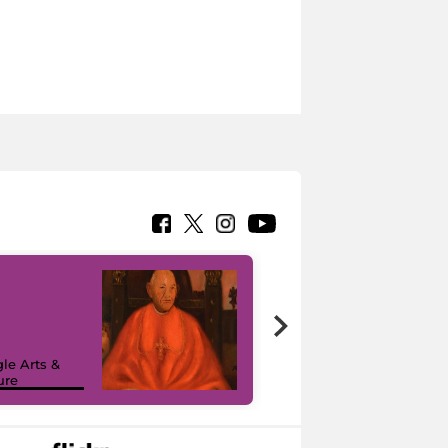
7 nuovi in-
painting tour
sulla piattaforma
le Arts &
Google Arts &
ure
Culture