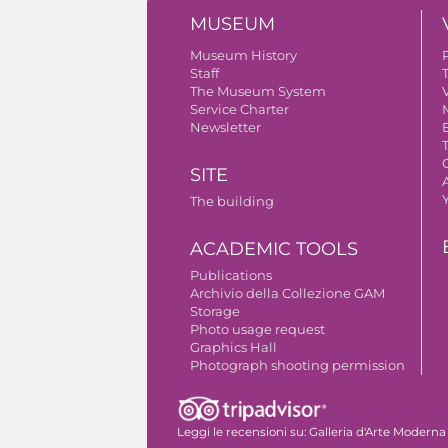
MUSEUM
Museum History
Staff
The Museum System
V
Service Charter
Newsletter
SITE
A
The building
ACADEMIC TOOLS
Publications
Archivio della Collezione GAM
Storage
Photo usage request
Graphics Hall
Photograph shooting permission
Leggi le recensioni su:
Galleria d'Arte Moderna