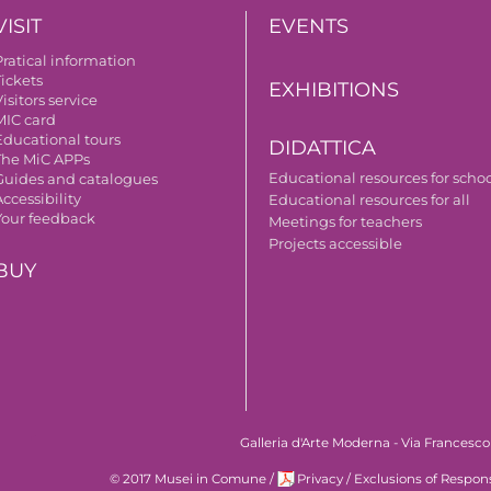
VISIT
EVENTS
Pratical information
Tickets
EXHIBITIONS
isitors service
MIC card
Educational tours
DIDATTICA
The MiC APPs
Educational resources for scho
Guides and catalogues
ccessibility
Educational resources for all
Your feedback
Meetings for teachers
Projects accessible
BUY
Galleria d'Arte Moderna - Via Francesco
© 2017 Musei in Comune
/
Privacy
/
Exclusions of Respons