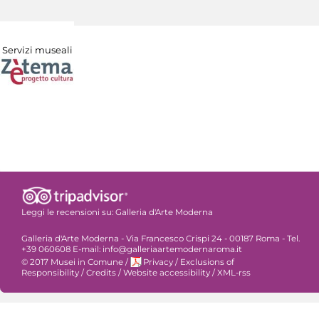
Servizi museali
Leggi le recensioni su:
Galleria d'Arte Moderna
Galleria d'Arte Moderna - Via Francesco Crispi 24 - 00187 Roma - Tel.
+39 060608 E-mail: info@galleriaartemodernaroma.it
© 2017 Musei in Comune
/
Privacy
/
Exclusions of
Responsibility
/
Credits
/
Website accessibility
/
XML-rss