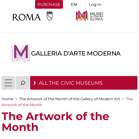
PURCHASE
Log In
GALLERIA D'ARTE MODERNA
ALL THE CIVIC MUSEUMS
Home
>
The Artwork of the Month of the Gallery of Modern Art
>
The
You are here
Artwork of the Month
The Artwork of the
Month