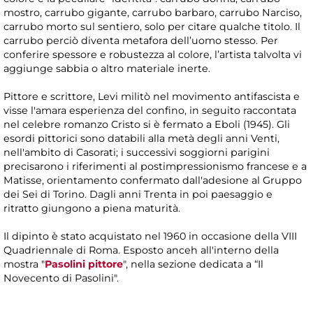
mostro, carrubo gigante, carrubo barbaro, carrubo Narciso,
carrubo morto sul sentiero, solo per citare qualche titolo. Il
carrubo perciò diventa metafora dell’uomo stesso. Per
conferire spessore e robustezza al colore, l’artista talvolta vi
aggiunge sabbia o altro materiale inerte.
Pittore e scrittore, Levi militò nel movimento antifascista e
visse l'amara esperienza del confino, in seguito raccontata
nel celebre romanzo Cristo si è fermato a Eboli (1945). Gli
esordi pittorici sono databili alla metà degli anni Venti,
nell'ambito di Casorati; i successivi soggiorni parigini
precisarono i riferimenti al postimpressionismo francese e a
Matisse, orientamento confermato dall'adesione al Gruppo
dei Sei di Torino. Dagli anni Trenta in poi paesaggio e
ritratto giungono a piena maturità.
Il dipinto è stato acquistato nel 1960 in occasione della VIII
Quadriennale di Roma. Esposto anceh all'interno della
mostra "
Pasolini pittore
", nella sezione dedicata a “Il
Novecento di Pasolini".