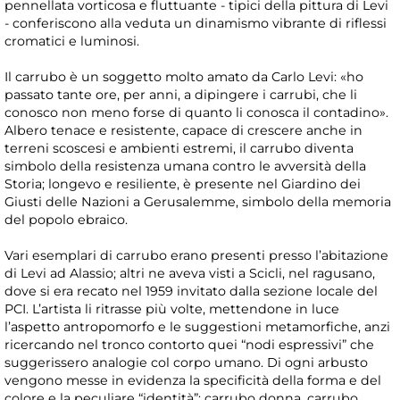
pennellata vorticosa e fluttuante - tipici della pittura di Levi
- conferiscono alla veduta un dinamismo vibrante di riflessi
cromatici e luminosi.
Il carrubo è un soggetto molto amato da Carlo Levi: «ho
passato tante ore, per anni, a dipingere i carrubi, che li
conosco non meno forse di quanto li conosca il contadino».
Albero tenace e resistente, capace di crescere anche in
terreni scoscesi e ambienti estremi, il carrubo diventa
simbolo della resistenza umana contro le avversità della
Storia; longevo e resiliente, è presente nel Giardino dei
Giusti delle Nazioni a Gerusalemme, simbolo della memoria
del popolo ebraico.
Vari esemplari di carrubo erano presenti presso l’abitazione
di Levi ad Alassio; altri ne aveva visti a Scicli, nel ragusano,
dove si era recato nel 1959 invitato dalla sezione locale del
PCI. L’artista li ritrasse più volte, mettendone in luce
l’aspetto antropomorfo e le suggestioni metamorfiche, anzi
ricercando nel tronco contorto quei “nodi espressivi” che
suggerissero analogie col corpo umano. Di ogni arbusto
vengono messe in evidenza la specificità della forma e del
colore e la peculiare “identità”: carrubo donna, carrubo