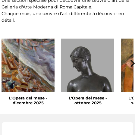
Une section spéciale pour découvrir une œuvre d'art de la
Galleria d'Arte Moderna di Roma Capitale.
Chaque mois, une œuvre d'art différente à découvrir en
détail.
L'Opera del mese -
L'Opera del mese -
L'O
dicembre 2025
ottobre 2025
s