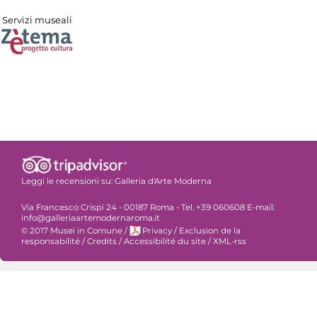
Servizi museali
Leggi le recensioni su:
Galleria d'Arte Moderna
Via Francesco Crispi 24 - 00187 Roma - Tel. +39 060608 E-mail:
info@galleriaartemodernaroma.it
© 2017 Musei in Comune
/
Privacy
/
Exclusion de la
responsabilité
/
Credits
/
Accessibilité du site
/
XML-rss