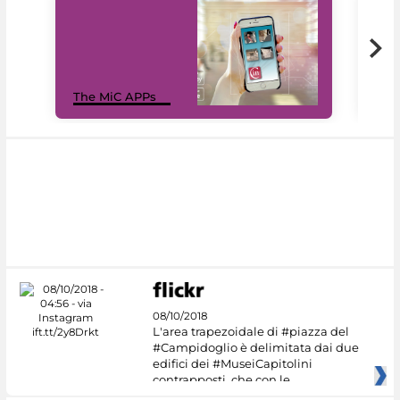
MiC
The MiC APPs
net
08/10/2018
L'area trapezoidale di #piazza del
#Campidoglio è delimitata dai due
edifici dei #MuseiCapitolini
contrapposti, che con le