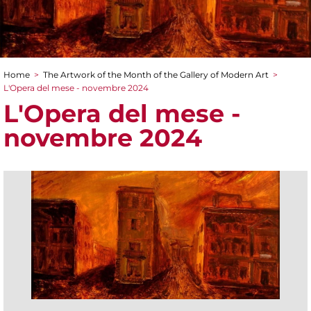
Home
>
The Artwork of the Month of the Gallery of Modern Art
>
You are here
L'Opera del mese - novembre 2024
L'Opera del mese -
novembre 2024