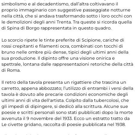
simbolismo e al decadentismo, dall’altra coltivavano il
proprio immaginario con suggestive passeggiate notturne
nella città, che si andava trasformando sotto i loro occhi con
le demolizioni degli anni Trenta. Tra queste si ricorda quella
di Spina di Borgo rappresentata in questo quadro.
Lo scorcio ripete le tinte preferite di Scipione, cariche di
rossi crepitanti e filamenti ocra, combinati con tocchi di
bruno nelle ombre più dense, tipici degli ultimi anni della
sua produzione. Il dipinto offre una visione onirica e
spettrale, lontana dalle rappresentazioni retoriche della città
di Roma.
Il retro della tavola presenta un rigattiere che trascina un
carretto, appena abbozzato; l’utilizzo di entrambi i versi della
tavola è dovuto alle precarie condizioni economiche degli
ultimi anni di vita dell'artista. Colpito dalla tubercolosi, che
gli impedì di dipingere, si dedicò alla scrittura. Alcune sue
poesie e scritti personali sono stati pubblicati dopo la morte
avvenuta il 9 novembre del 1933. Ecco un estratto tratto da
Le civette gridano, raccolta di poesie pubblicata nel 1938.