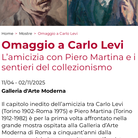
Home
>
Mostre
>
Omaggio a Carlo Levi
Tu sei qui
Omaggio a Carlo Levi
L’amicizia con Piero Martina e i
sentieri del collezionismo
11/04 - 02/11/2025
Galleria d'Arte Moderna
Il capitolo inedito dell’amicizia tra Carlo Levi
(Torino 1902-Roma 1975) e Piero Martina (Torino
1912-1982) è per la prima volta affrontato nella
grande mostra
ospitata alla Galleria d’Arte
Moderna di Roma a cinquant’anni dalla