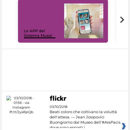
Il 
Le APP del
Mus
Sistema Musei
net
03/10/2018
Beati coloro che coltivano la voluttà
dell'attesa. — Jean Josipovici
Buongiorno dal Museo dell'#AraPacis
dove sono esposti i