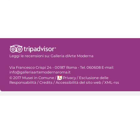
Leggi le recensioni su:
Galleria d'Arte Moderna
Via Francesco Crispi 24 - 00187 Roma - Tel. 060608 E-mail:
info@galleriaartemodernaroma.it
© 2017 Musei in Comune
/
Privacy
/
Esclusione delle
Responsabilità
/
Credits
/
Accessibilità del sito web
/
XML-rss