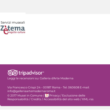
Servizi museali
Leggi le recensioni su:
Galleria d'Arte Moderna
Via Francesco Crispi 24 - 00187 Roma - Tel. 060608 E-mail:
info@galleriaartemodernaroma.it
© 2017 Musei in Comune
/
Privacy
/
Esclusione delle
Responsabilità
/
Credits
/
Accessibilità del sito web
/
XML-rss