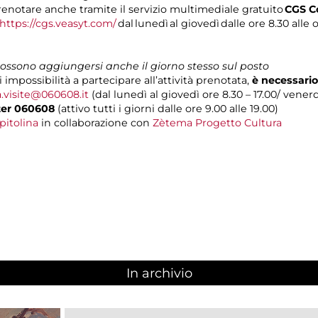
renotare anche tramite il servizio multimediale gratuito
CGS
C
https://cgs.veasyt.com/
dal lunedì al giovedì dalle ore 8.30 alle o
 possono aggiungersi anche il giorno stesso sul posto
i impossibilità a partecipare all’attività prenotata,
è necessario
a.visite@060608.it
(dal lunedì al giovedì ore 8.30 – 17.00/ venerdì
ter 060608
(attivo tutti i giorni dalle ore 9.00 alle 19.00)
pitolina
in collaborazione con
Zètema Progetto Cultura
In archivio