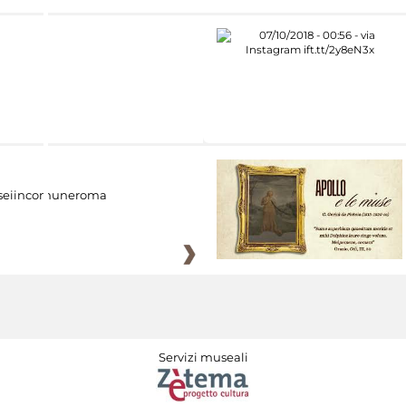
eiincomuneroma
Servizi museali