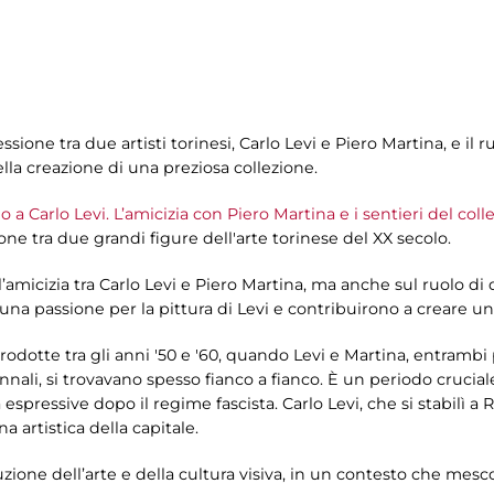
ione tra due artisti torinesi, Carlo Levi e Piero Martina, e il ru
lla creazione di una preziosa collezione.
a Carlo Levi. L’amicizia con Piero Martina e i sentieri del col
one tra due grandi figure dell'arte torinese del XX secolo.
ll’amicizia tra Carlo Levi e Piero Martina, ma anche sul ruolo d
una passione per la pittura di Levi e contribuirono a creare un
rodotte tra gli anni '50 e '60, quando Levi e Martina, entramb
nali, si trovavano spesso fianco a fianco. È un periodo crucial
espressive dopo il regime fascista. Carlo Levi, che si stabilì a 
a artistica della capitale.
zione dell’arte e della cultura visiva, in un contesto che mescol