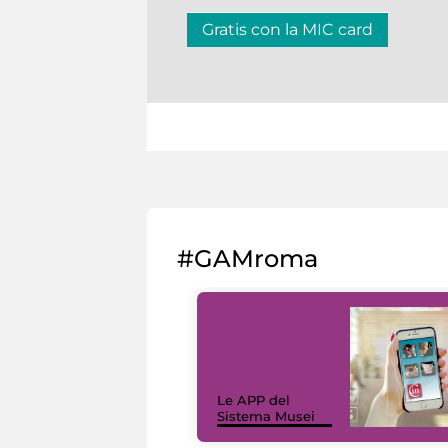
Gratis con la MIC card
#GAMroma
Le APP del
Sistema Musei