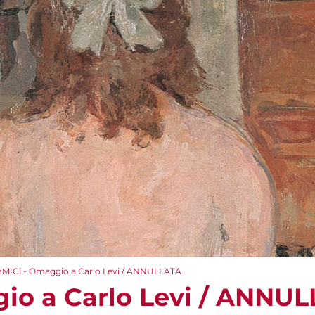
aMICi - Omaggio a Carlo Levi / ANNULLATA
io a Carlo Levi / ANNU