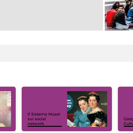
Il Sistema Musei
sui social
Goog
network
Cult