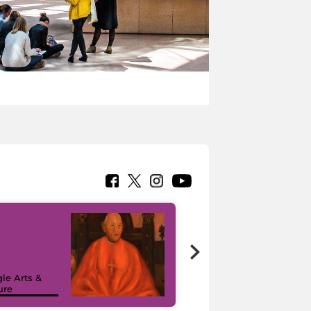
7 nuovi in-
painting tour
sulla piattaforma
le Arts &
Google Arts &
ure
Culture