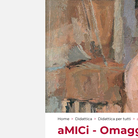
Home
>
Didattica
>
Didattica per tutti
>
Tu sei qui
aMICi - Omagg