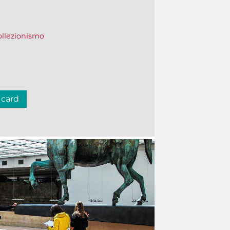
collezionismo
 card