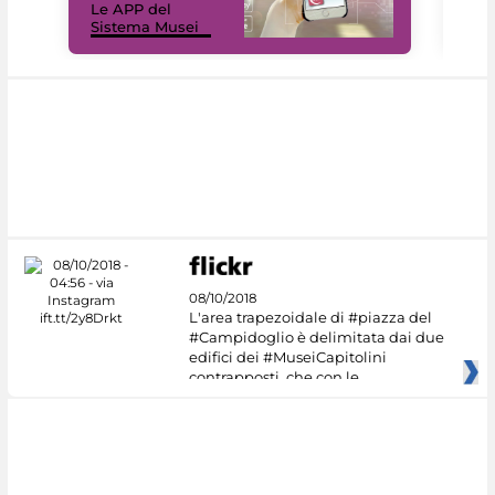
Le APP del
Mus
Sistema Musei
net
08/10/2018
L'area trapezoidale di #piazza del
#Campidoglio è delimitata dai due
edifici dei #MuseiCapitolini
contrapposti, che con le