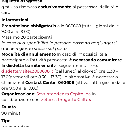
Biglietto d'ingresso
gratuito riservato
esclusivamente
ai possessori della Mic
card
Informazioni
Prenotazione obbligatoria
allo 060608 (tutti i giorni dalle
9.00 alle 19.00).
Massimo
20 partecipanti
In caso di disponibilità le persone possono aggiungersi
anche il giorno stesso sul posto
Modalità di annullamento
In caso di impossibilità a
partecipare all’attività prenotata,
è necessario comunicare
la disdetta tramite email
al seguente indirizzo:
disdetta.visite@060608.it
(dal lunedì al giovedì ore 8.30 –
17.00/ venerdì ore 8.30 – 13.30). In alternativa, è necessario
chiamare il
Contact Center 060608
(attivo tutti i giorni dalle
ore 9.00 alle 19.00)
Organizzazione
:
Sovrintendenza Capitolina
in
collaborazione con
Zètema Progetto Cultura
Durata
90 minuti
Tipo