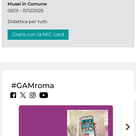
Musei in Comune
05/01 - 31/12/2025
Didattica per tutti
Gratis con la MIC card
#GAMroma
Il 