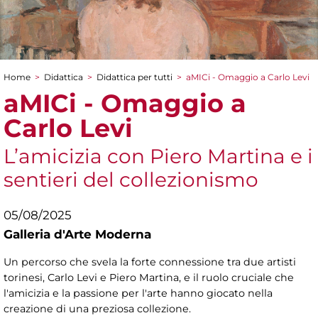
Home
>
Didattica
>
Didattica per tutti
>
aMICi - Omaggio a Carlo Levi
Tu sei qui
aMICi - Omaggio a
Carlo Levi
L’amicizia con Piero Martina e i
sentieri del collezionismo
05/08/2025
Galleria d'Arte Moderna
Un percorso che svela la forte connessione tra due artisti
torinesi, Carlo Levi e Piero Martina, e il ruolo cruciale che
l'amicizia e la passione per l'arte hanno giocato nella
creazione di una preziosa collezione.