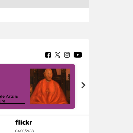
7 nuovi in-
painting tour
sulla piattaforma
le Arts &
Google Arts &
ure
Culture
04/10/2018