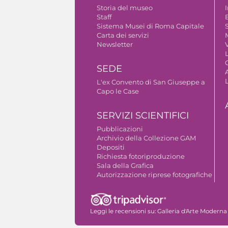
Storia del museo
Staff
B
Sistema Musei di Roma Capitale
S
Carta dei servizi
Newsletter
V
SEDE
A
L'ex Convento di San Giuseppe a
Capo le Case
SERVIZI SCIENTIFICI
Pubblicazioni
Archivio della Collezione GAM
Depositi
Richiesta fotoriproduzione
Sala della Grafica
Autorizzazione riprese fotografiche
Leggi le recensioni su:
Galleria d'Arte Moderna