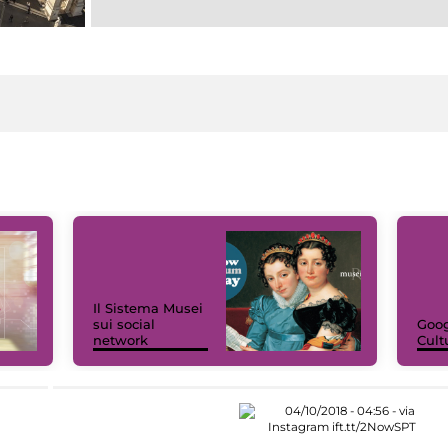
Il Sistema Musei
sui social
Goog
network
Cult