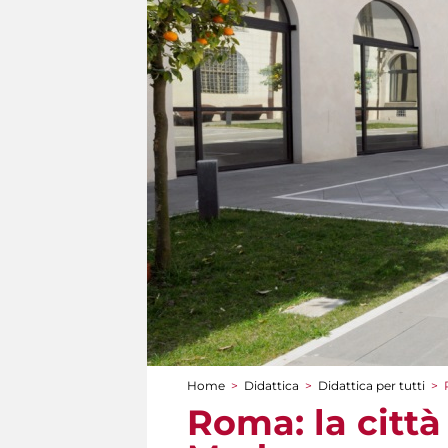
Home
>
Didattica
>
Didattica per tutti
>
Tu sei qui
Roma: la città