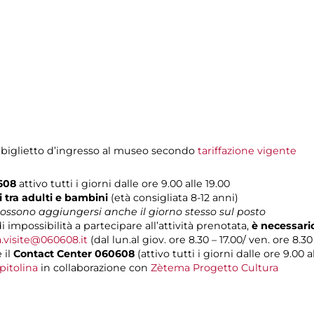
 biglietto d’ingresso al museo secondo
tariffazione vigente
0608
attivo tutti i giorni dalle ore 9.00 alle 19.00
i
tra adulti e bambini
(età consigliata 8-12 anni)
 possono aggiungersi anche il giorno stesso sul posto
i impossibilità a partecipare all’attività prenotata,
è necessari
a.visite@060608.it
(dal lun.al giov. ore 8.30 – 17.00/ ven. ore 8.30 
 il
Contact Center 060608
(attivo tutti i giorni dalle ore 9.00 al
pitolina
in collaborazione con
Zètema Progetto Cultura