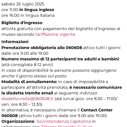
sabato 26 luglio 2025
ore 11.00
in lingua inglese
ore 16.00 in lingua italiana
Biglietto d'ingresso
attività gratuita con pagamento del biglietto d’ingresso al
museo secondo
tariffazione vigente
Informazioni
Prenotazione obbligatoria allo 060608
attivo tutti i giorni
dalle ore 9.00 alle 19.00
Numero massimo di 12 partecipanti
tra adulti e bambini
(età consigliata 8-12 anni)
In caso di disponibilità le persone possono aggiungersi
anche il giorno stesso sul posto
Modalità di annullamento:
in caso di impossibilità a
partecipare all’attività prenotata,
è necessario comunicare
la disdetta tramite email
al seguente indirizzo:
disdetta.visite@060608.it
(dal lun.al giov. ore 8.30 – 17.00/
ven. ore 8.30 – 13.30).
In alternativa, è necessario chiamare il
Contact Center
060608
(attivo tutti i giorni dalle ore 9.00 alle 19.00).
Organizzazione
:
Sovrintendenza Capitolina
in