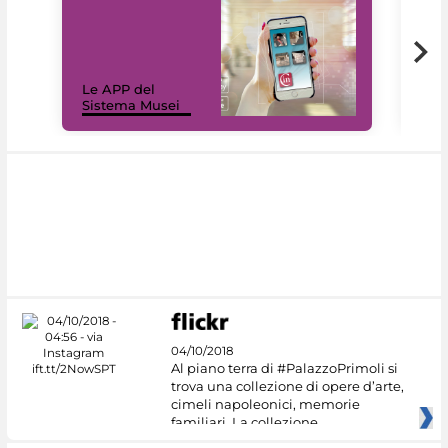
Il 
Le APP del
Mus
Sistema Musei
net
04/10/2018
Al piano terra di #PalazzoPrimoli si
trova una collezione di opere d’arte,
cimeli napoleonici, memorie
familiari. La collezione