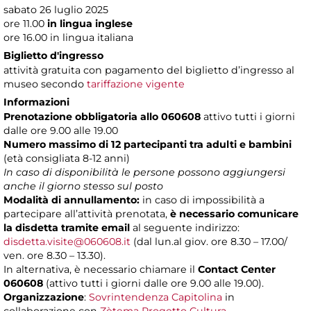
sabato 26 luglio 2025
ore 11.00
in lingua inglese
ore 16.00 in lingua italiana
Biglietto d'ingresso
attività gratuita con pagamento del biglietto d’ingresso al
museo secondo
tariffazione vigente
Informazioni
Prenotazione obbligatoria allo 060608
attivo tutti i giorni
dalle ore 9.00 alle 19.00
Numero massimo di 12 partecipanti
tra adulti e bambini
(età consigliata 8-12 anni)
In caso di disponibilità le persone possono aggiungersi
anche il giorno stesso sul posto
Modalità di annullamento:
in caso di impossibilità a
partecipare all’attività prenotata,
è necessario comunicare
la disdetta tramite email
al seguente indirizzo:
disdetta.visite@060608.it
(dal lun.al giov. ore 8.30 – 17.00/
ven. ore 8.30 – 13.30).
In alternativa, è necessario chiamare il
Contact Center
060608
(attivo tutti i giorni dalle ore 9.00 alle 19.00).
Organizzazione
:
Sovrintendenza Capitolina
in