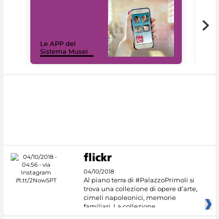
Il 
Le APP del
Mus
Sistema Musei
net
04/10/2018
Al piano terra di #PalazzoPrimoli si
trova una collezione di opere d’arte,
cimeli napoleonici, memorie
familiari. La collezione