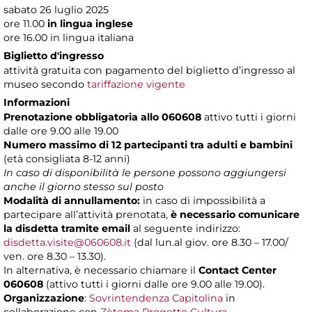
sabato 26 luglio 2025
ore 11.00
in lingua inglese
ore 16.00 in lingua italiana
Biglietto d'ingresso
attività gratuita con pagamento del biglietto d’ingresso al
museo secondo
tariffazione vigente
Informazioni
Prenotazione obbligatoria allo 060608
attivo tutti i giorni
dalle ore 9.00 alle 19.00
Numero massimo di 12 partecipanti
tra adulti e bambini
(età consigliata 8-12 anni)
In caso di disponibilità le persone possono aggiungersi
anche il giorno stesso sul posto
Modalità di annullamento:
in caso di impossibilità a
partecipare all’attività prenotata,
è necessario comunicare
la disdetta tramite email
al seguente indirizzo:
disdetta.visite@060608.it
(dal lun.al giov. ore 8.30 – 17.00/
ven. ore 8.30 – 13.30).
In alternativa, è necessario chiamare il
Contact Center
060608
(attivo tutti i giorni dalle ore 9.00 alle 19.00).
Organizzazione
:
Sovrintendenza Capitolina
in