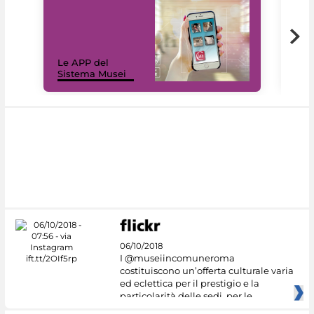
Il 
Le APP del
Mus
Sistema Musei
net
06/10/2018
I @museiincomuneroma
costituiscono un’offerta culturale varia
ed eclettica per il prestigio e la
particolarità delle sedi, per le