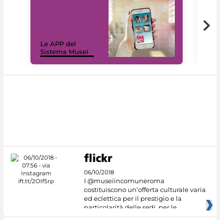
Il 
Le APP del
Mus
Sistema Musei
net
06/10/2018
I @museiincomuneroma
costituiscono un’offerta culturale varia
ed eclettica per il prestigio e la
particolarità delle sedi, per le