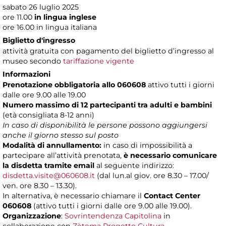
sabato 26 luglio 2025
ore 11.00
in lingua inglese
ore 16.00 in lingua italiana
Biglietto d'ingresso
attività gratuita con pagamento del biglietto d’ingresso al
museo secondo
tariffazione vigente
Informazioni
Prenotazione obbligatoria allo 060608
attivo tutti i giorni
dalle ore 9.00 alle 19.00
Numero massimo di 12 partecipanti
tra adulti e bambini
(età consigliata 8-12 anni)
In caso di disponibilità le persone possono aggiungersi
anche il giorno stesso sul posto
Modalità di annullamento:
in caso di impossibilità a
partecipare all’attività prenotata,
è necessario comunicare
la disdetta tramite email
al seguente indirizzo:
disdetta.visite@060608.it
(dal lun.al giov. ore 8.30 – 17.00/
ven. ore 8.30 – 13.30).
In alternativa, è necessario chiamare il
Contact Center
060608
(attivo tutti i giorni dalle ore 9.00 alle 19.00).
Organizzazione
:
Sovrintendenza Capitolina
in