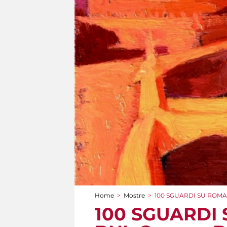
Home
>
Mostre
>
100 SGUARDI SU ROMA da
Tu sei qui
100 SGUARDI S