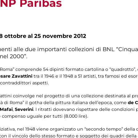
NP Paribas
8 ottobre al 25 novembre 2012
enti alle due importanti collezioni di BNL “Cinqua
nel 2000”.
r Roma” comprende 54 dipinti formato cartolina o “quadrotto”,
sare Zavattini
tra il 1946 e il 1948 a 51 artisti, tra famosi ed eso
 contraddittori aspetti.
ttini coinvolge nel progetto di una collezione destinata al p
tà di Roma” il gotha della pittura italiana dell’epoca, come
de C
Mafai
,
Severini
. I ritratti dovevano rispettare delle condizioni
e compenso uguale per tutti (8.000 lire).
niziativa, nel 1948 viene organizzato un “secondo tempo” della c
on il vincolo dello stesso formato e soggetto dei quadri della 