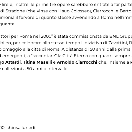
 lire e, inoltre, le prime tre opere sarebbero entrate a far part
 Stradone (che vinse con il suo Colosseo), Ciarrocchi e Bartoli
stimonia il fervore di quanto stesse avvenendo a Roma nell’i
quanta.
ittori per Roma nel 2000” è stata commissionata da BNL Grupp
eo, per celebrare allo stesso tempo l’iniziativa di Zavattini, 
ggio alla città di Roma. A distanza di 50 anni dalla prima co
i ed emergenti, a “raccontare” la Città Eterna con quadri sempre
o Attardi, Titina Maselli
e
Arnoldo Ciarrocchi
che, insieme a
ollezioni a 50 anni d’intervallo.
0; chiusa lunedì.