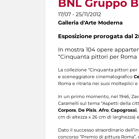
BNL Gruppo B
17/07 - 25/11/2012
Galleria d'Arte Moderna
Esposizione prorogata dal 2
In mostra 104 opere apparten
“Cinquanta pittori per Roma 
La collezione “Cinquanta pittori pe
e sceneggiatore cinematografico
Ce
Roma e ritrarla nei suoi molteplici e
In un primo momento, nel 1946, Zava
Caramelli sul tema “Aspetti della cit
Corpora
,
De Pisis
,
Afro
,
Capogrossi
,
cm di altezza x 26 cm di larghezza) 
Dato il successo straordinario dell’i
concorso “Premio di pittura Roma”, c