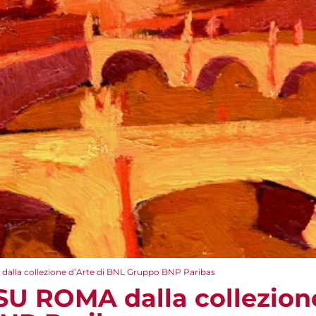
lla collezione d’Arte di BNL Gruppo BNP Paribas
U ROMA dalla collezione