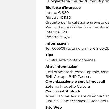
La biglietteria chiude 30 minuti pr
Biglietto d'ingresso
Intero: € 6,50
Ridotto: € 5,50
Gratuito per le categorie previste da
Per i cittadini residenti nel territ
Intero: € 5,50
Ridotto: € 4,50
Informazioni
Tel. 060608 (tutti i giorni ore 9.00-21
Tipo
Mostra|Arte Contemporanea
Altre informazioni
Enti promotori: Roma Capitale, Asses
BNL Gruppo BNP Paribas
Organizzazione e servizi museali
Zètema Progetto Cultura
Con il contributo di
Acea; Banche Tesoriere di Roma Cap
Claudia; Finmeccanica; Il Gioco del 
Sito Web