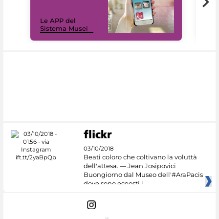
Il 
Le APP del
Mus
Sistema Musei
net
03/10/2018
Beati coloro che coltivano la voluttà
dell'attesa. — Jean Josipovici
Buongiorno dal Museo dell'#AraPacis
dove sono esposti i