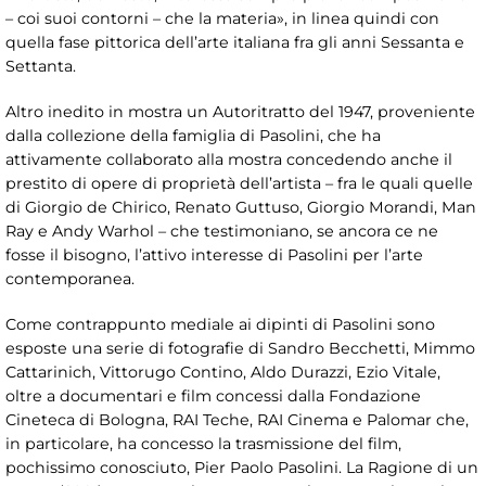
– coi suoi contorni – che la materia», in linea quindi con
quella fase pittorica dell’arte italiana fra gli anni Sessanta e
Settanta.
Altro inedito in mostra un Autoritratto del 1947, proveniente
dalla collezione della famiglia di Pasolini, che ha
attivamente collaborato alla mostra concedendo anche il
prestito di opere di proprietà dell’artista – fra le quali quelle
di Giorgio de Chirico, Renato Guttuso, Giorgio Morandi, Man
Ray e Andy Warhol – che testimoniano, se ancora ce ne
fosse il bisogno, l’attivo interesse di Pasolini per l’arte
contemporanea.
Come contrappunto mediale ai dipinti di Pasolini sono
esposte una serie di fotografie di Sandro Becchetti, Mimmo
Cattarinich, Vittorugo Contino, Aldo Durazzi, Ezio Vitale,
oltre a documentari e film concessi dalla Fondazione
Cineteca di Bologna, RAI Teche, RAI Cinema e Palomar che,
in particolare, ha concesso la trasmissione del film,
pochissimo conosciuto, Pier Paolo Pasolini. La Ragione di un