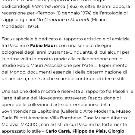
dedicandogli
Mamma Roma
(1962) e, oltre 10 anni dopo, la
recensione per «Tempo» (8 gennaio 1974) dell’antologia di
saggi longhiani
Da Cimabue a Morandi
(Milano,
Mondadori, 1973).
F
ocus
speciale è dedicato al rapporto artistico e di amicizia
fra Pasolini e
Fabio Mauri
, con una serie di disegni
bolognesi degli anni Quaranta-Cinquanta, di cui alcuni per
la prima volta in mostra grazie alla collaborazione con lo
Studio Fabio Mauri Associazione per l'Arte L' Esperimento
del Mondo, documenti essenziali della determinazione di
un’amicizia, che è anche scambio continuo di idee e stili.
Una sezione della mostra è riservata al rapporto fra Pasolini e
l’arte italiana del Novecento, attraverso l’esposizione di
opere delle collezioni d’arte contemporanea della
Sovrintendenza Capitolina (Galleria d’Arte Moderna, Museo
Carlo Bilotti Aranciera Villa Borghese, Casa Museo Alberto
Moravia, MACRO), con artisti di cui Pasolini ha fortemente
apprezzato lo stile –
Carlo Carrà, Filippo de Pisis, Giorgio