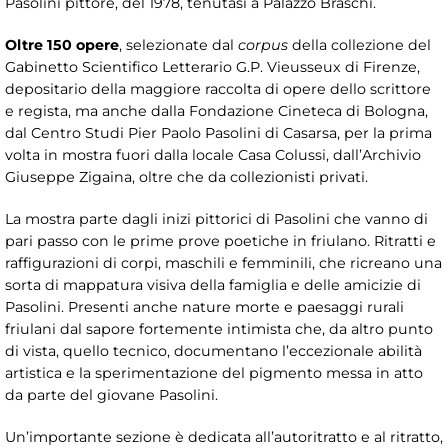
Pasolini pittore, del 1978, tenutasi a Palazzo Braschi.
Oltre 150 opere
, selezionate dal
corpus
della collezione del
Gabinetto Scientifico Letterario G.P. Vieusseux di Firenze,
depositario della maggiore raccolta di opere dello scrittore
e regista, ma anche dalla Fondazione Cineteca di Bologna,
dal Centro Studi Pier Paolo Pasolini di Casarsa, per la prima
volta in mostra fuori dalla locale Casa Colussi, dall’Archivio
Giuseppe Zigaina, oltre che da collezionisti privati.
La mostra parte dagli inizi pittorici di Pasolini che vanno di
pari passo con le prime prove poetiche in friulano. Ritratti e
raffigurazioni di corpi, maschili e femminili, che ricreano una
sorta di mappatura visiva della famiglia e delle amicizie di
Pasolini. Presenti anche nature morte e paesaggi rurali
friulani dal sapore fortemente intimista che, da altro punto
di vista, quello tecnico, documentano l’eccezionale abilità
artistica e la sperimentazione del pigmento messa in atto
da parte del giovane Pasolini.
Un’importante sezione è dedicata all’autoritratto e al ritratto,