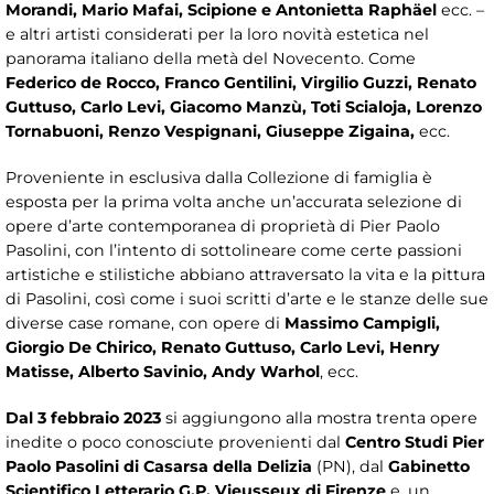
Morandi, Mario Mafai, Scipione e Antonietta Raphäel
ecc. –
e altri artisti considerati per la loro novità estetica nel
panorama italiano della metà del Novecento. Come
Federico de Rocco, Franco Gentilini, Virgilio Guzzi, Renato
Guttuso, Carlo Levi, Giacomo Manzù, Toti Scialoja, Lorenzo
Tornabuoni, Renzo Vespignani, Giuseppe Zigaina,
ecc.
Proveniente in esclusiva dalla Collezione di famiglia è
esposta per la prima volta anche un’accurata selezione di
opere d’arte contemporanea di proprietà di Pier Paolo
Pasolini, con l’intento di sottolineare come certe passioni
artistiche e stilistiche abbiano attraversato la vita e la pittura
di Pasolini, così come i suoi scritti d’arte e le stanze delle sue
diverse case romane, con opere di
Massimo Campigli,
Giorgio De Chirico, Renato Guttuso, Carlo Levi, Henry
Matisse, Alberto Savinio, Andy Warhol
, ecc.
Dal 3 febbraio 2023
si aggiungono alla mostra trenta opere
inedite o poco conosciute provenienti dal
Centro Studi Pier
Paolo Pasolini di Casarsa della Delizia
(PN), dal
Gabinetto
Scientifico Letterario G.P. Vieusseux di Firenze
e, un