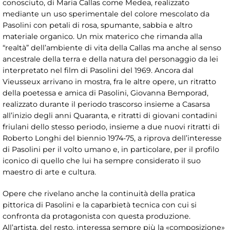
conosciuto, di Maria Callas come Medea, realizzato
mediante un uso sperimentale del colore mescolato da
Pasolini con petali di rosa, spumante, sabbia e altro
materiale organico. Un mix materico che rimanda alla
“realtà” dell’ambiente di vita della Callas ma anche al senso
ancestrale della terra e della natura del personaggio da lei
interpretato nel film di Pasolini del 1969. Ancora dal
Vieusseux arrivano in mostra, fra le altre opere, un ritratto
della poetessa e amica di Pasolini, Giovanna Bemporad,
realizzato durante il periodo trascorso insieme a Casarsa
all’inizio degli anni Quaranta, e ritratti di giovani contadini
friulani dello stesso periodo, insieme a due nuovi ritratti di
Roberto Longhi del biennio 1974-75, a riprova dell’interesse
di Pasolini per il volto umano e, in particolare, per il profilo
iconico di quello che lui ha sempre considerato il suo
maestro di arte e cultura.
Opere che rivelano anche la continuità della pratica
pittorica di Pasolini e la caparbietà tecnica con cui si
confronta da protagonista con questa produzione.
All’artista, del resto, interessa sempre più la «composizione»