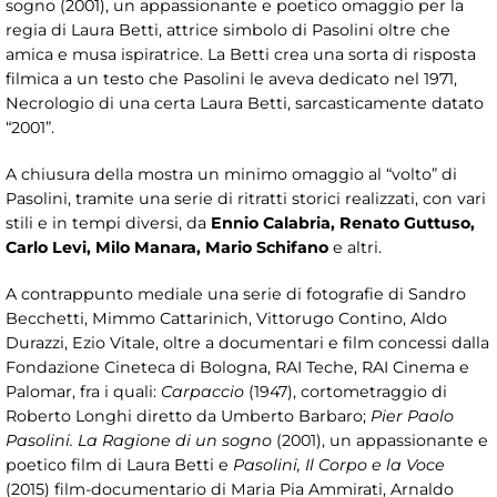
sogno (2001), un appassionante e poetico omaggio per la
regia di Laura Betti, attrice simbolo di Pasolini oltre che
amica e musa ispiratrice. La Betti crea una sorta di risposta
filmica a un testo che Pasolini le aveva dedicato nel 1971,
Necrologio di una certa Laura Betti, sarcasticamente datato
“2001”.
A chiusura della mostra un minimo omaggio al “volto” di
Pasolini, tramite una serie di ritratti storici realizzati, con vari
stili e in tempi diversi, da
Ennio Calabria, Renato Guttuso,
Carlo Levi, Milo Manara, Mario Schifano
e altri.
A contrappunto mediale una serie di fotografie di Sandro
Becchetti, Mimmo Cattarinich, Vittorugo Contino, Aldo
Durazzi, Ezio Vitale, oltre a documentari e film concessi dalla
Fondazione Cineteca di Bologna, RAI Teche, RAI Cinema e
Palomar, fra i quali:
Carpaccio
(1947), cortometraggio di
Roberto Longhi diretto da Umberto Barbaro;
Pier Paolo
Pasolini. La Ragione di un sogno
(2001), un appassionante e
poetico film di Laura Betti e
Pasolini, Il Corpo e la Voce
(2015) film-documentario di Maria Pia Ammirati, Arnaldo