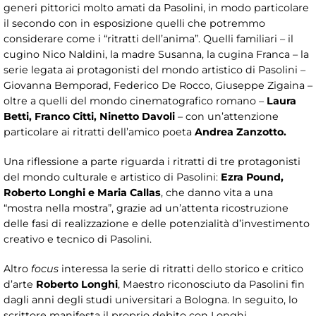
generi pittorici molto amati da Pasolini, in modo particolare
il secondo con in esposizione quelli che potremmo
considerare come i “ritratti dell’anima”. Quelli familiari – il
cugino Nico Naldini, la madre Susanna, la cugina Franca – la
serie legata ai protagonisti del mondo artistico di Pasolini –
Giovanna Bemporad, Federico De Rocco, Giuseppe Zigaina –
oltre a quelli del mondo cinematografico romano –
Laura
Betti, Franco Citti, Ninetto Davoli
– con un’attenzione
particolare ai ritratti dell’amico poeta
Andrea Zanzotto.
Una riflessione a parte riguarda i ritratti di tre protagonisti
del mondo culturale e artistico di Pasolini:
Ezra Pound,
Roberto Longhi e Maria Callas
, che danno vita a una
“mostra nella mostra”, grazie ad un’attenta ricostruzione
delle fasi di realizzazione e delle potenzialità d’investimento
creativo e tecnico di Pasolini.
Altro
focus
interessa la serie di ritratti dello storico e critico
d’arte
Roberto Longhi
, Maestro riconosciuto da Pasolini fin
dagli anni degli studi universitari a Bologna. In seguito, lo
scrittore manifesta il proprio debito con Longhi