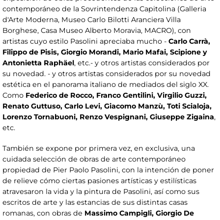
contemporáneo de la Sovrintendenza Capitolina (Galleria
d'Arte Moderna, Museo Carlo Bilotti Aranciera Villa
Borghese, Casa Museo Alberto Moravia, MACRO), con
artistas cuyo estilo Pasolini apreciaba mucho -
Carlo Carrà,
Filippo de Pisis, Giorgio Morandi, Mario Mafai, Scipione y
Antonietta Raphäel
, etc.- y otros artistas considerados por
su novedad. - y otros artistas considerados por su novedad
estética en el panorama italiano de mediados del siglo XX.
Como
Federico de Rocco, Franco Gentilini, Virgilio Guzzi,
Renato Guttuso, Carlo Levi, Giacomo Manzù, Toti Scialoja,
Lorenzo Tornabuoni, Renzo Vespignani, Giuseppe Zigaina
,
etc.
También se expone por primera vez, en exclusiva, una
cuidada selección de obras de arte contemporáneo
propiedad de Pier Paolo Pasolini, con la intención de poner
de relieve cómo ciertas pasiones artísticas y estilísticas
atravesaron la vida y la pintura de Pasolini, así como sus
escritos de arte y las estancias de sus distintas casas
romanas, con obras de
Massimo Campigli, Giorgio De