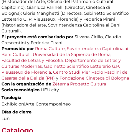
(Historiador del Arte, Oficina del Patrimonio Cultural
Capitolino); Gianluca Farinelli (Director, Cineteca di
Bologna); Gloria Manghetti (Directora, Gabinetto Scientifico
Letterario G. P. Vieusseux, Florencia) y Federica Pirani
(historiadora del arte, Sovrintendenza Capitolina ai Beni
Culturali).
El proyecto está comisariado por
Silvana Cirillo, Claudio
Crescentini y Federica Pirani.
Promovido por
Roma Culture, Sovrintendenza Capitolina ai
Beni Culturali
,
Universidad de la Sapienza de Roma,
Facultad de Letras y Filosofía
,
Departamento de Letras y
Culturas Modernas
,
Gabinetto Scientifico Letterario G.P.
Vieusseux de Florencia
,
Centro Studi Pier Paolo Pasolini de
Casarsa della Delizia (PN)
y
Fondazione Cineteca di Bologna
Con la organización de
Zètema Progetto Cultura
Socio tecnológico
LIEU.city
Tipología
Exhibicion|Arte Contemporáneo
Días de cierre
Lun
Catalogo