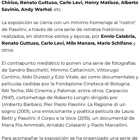
Chirico, Renato Guttuso, Carlo Levi, Henry Matisse, Alberto
Savinio, Andy Warhol
, etc.
La exposición se cierra con un mínimo homenaje al "rostro"
de Pasolini, a través de una serie de retratos históricos
realizados, en distintos estilos y épocas, por
Ennio Calabria,
Renato Guttuso, Carlo Levi, Milo Manara, Mario Schifano
y
otros.
El contrapunto mediático lo ponen una serie de fotografías
de Sandro Becchetti, Mimmo Cattarinich, Vittorugo
Contino, Aldo Durazzi y Ezio Vitale, así como documentales y
películas cedidas por la Fondazione Cineteca di Bologna,
RAI Teche, RAI Cinema y Palomar, entre otros: Carpaccio
(1947), cortometraje de Roberto Longhi dirigido por
Umberto Barbaro; Pier Paolo Pasolini. La Ragione di un
sogno (2001), una emocionante y poética película de Laura
Betti y Pasolini; Il Corpo e la Voce (2015), un documental de
Maria Pia Ammirati, Arnaldo Colasanti y Paolo Marcellini.
Para acompañar la exposición se ha organizado una serie de