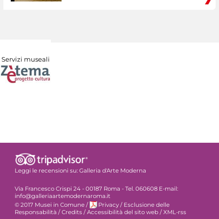
Servizi museali
Leggi le recensioni su:
Galleria d'Arte Moderna
Via Francesco Crispi 24 - 00187 Roma - Tel. 060608 E-mail:
info@galleriaartemodernaroma.it
© 2017 Musei in Comune
/
Privacy
/
Esclusione delle
Responsabilità
/
Credits
/
Accessibilità del sito web
/
XML-rss