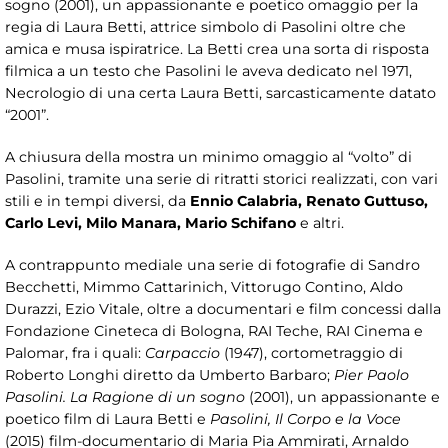
sogno (2001), un appassionante e poetico omaggio per la
regia di Laura Betti, attrice simbolo di Pasolini oltre che
amica e musa ispiratrice. La Betti crea una sorta di risposta
filmica a un testo che Pasolini le aveva dedicato nel 1971,
Necrologio di una certa Laura Betti, sarcasticamente datato
“2001”.
A chiusura della mostra un minimo omaggio al “volto” di
Pasolini, tramite una serie di ritratti storici realizzati, con vari
stili e in tempi diversi, da
Ennio Calabria, Renato Guttuso,
Carlo Levi, Milo Manara, Mario Schifano
e altri.
A contrappunto mediale una serie di fotografie di Sandro
Becchetti, Mimmo Cattarinich, Vittorugo Contino, Aldo
Durazzi, Ezio Vitale, oltre a documentari e film concessi dalla
Fondazione Cineteca di Bologna, RAI Teche, RAI Cinema e
Palomar, fra i quali:
Carpaccio
(1947), cortometraggio di
Roberto Longhi diretto da Umberto Barbaro;
Pier Paolo
Pasolini. La Ragione di un sogno
(2001), un appassionante e
poetico film di Laura Betti e
Pasolini, Il Corpo e la Voce
(2015) film-documentario di Maria Pia Ammirati, Arnaldo