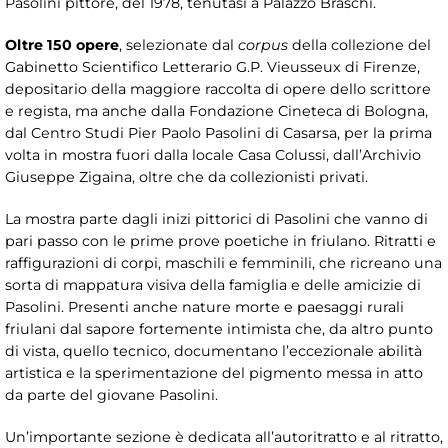
Pasolini pittore, del 1978, tenutasi a Palazzo Braschi.
Oltre 150 opere
, selezionate dal
corpus
della collezione del
Gabinetto Scientifico Letterario G.P. Vieusseux di Firenze,
depositario della maggiore raccolta di opere dello scrittore
e regista, ma anche dalla Fondazione Cineteca di Bologna,
dal Centro Studi Pier Paolo Pasolini di Casarsa, per la prima
volta in mostra fuori dalla locale Casa Colussi, dall’Archivio
Giuseppe Zigaina, oltre che da collezionisti privati.
La mostra parte dagli inizi pittorici di Pasolini che vanno di
pari passo con le prime prove poetiche in friulano. Ritratti e
raffigurazioni di corpi, maschili e femminili, che ricreano una
sorta di mappatura visiva della famiglia e delle amicizie di
Pasolini. Presenti anche nature morte e paesaggi rurali
friulani dal sapore fortemente intimista che, da altro punto
di vista, quello tecnico, documentano l’eccezionale abilità
artistica e la sperimentazione del pigmento messa in atto
da parte del giovane Pasolini.
Un’importante sezione è dedicata all’autoritratto e al ritratto,