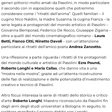
generi pittorici molto amati da Pasolini, in modo particolare
il secondo con in esposizione quelli che potremmo
considerare come i “ritratti dell’anima”. Quelli familiari – il
cugino Nico Naldini, la madre Susanna, la cugina Franca – la
serie legata ai protagonisti del mondo artistico di Pasolini –
Giovanna Bemporad, Federico De Rocco, Giuseppe Zigaina –
oltre a quelli del mondo cinematografico romano –
Laura
Betti, Franco Citti, Ninetto Davoli
– con un’attenzione
particolare ai ritratti dell’amico poeta
Andrea Zanzotto.
Una riflessione a parte riguarda i ritratti di tre protagonisti
del mondo culturale e artistico di Pasolini:
Ezra Pound,
Roberto Longhi e Maria Callas
, che danno vita a una
“mostra nella mostra”, grazie ad un’attenta ricostruzione
delle fasi di realizzazione e delle potenzialità d’investimento
creativo e tecnico di Pasolini.
Altro
focus
interessa la serie di ritratti dello storico e critico
d’arte
Roberto Longhi
, Maestro riconosciuto da Pasolini fin
dagli anni degli studi universitari a Bologna. In seguito, lo
scrittore manifesta il proprio debito con Longhi