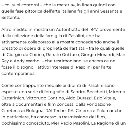
– coi suoi contorni – che la materia», in linea quindi con
quella fase pittorica dell’arte italiana fra gli anni Sessanta e
Settanta.
Altro inedito in mostra un Autoritratto del 1947, proveniente
dalla collezione della famiglia di Pasolini, che ha
attivamente collaborato alla mostra concedendo anche il
prestito di opere di proprietà dell’artista – fra le quali quelle
di Giorgio de Chirico, Renato Guttuso, Giorgio Morandi, Man
Ray e Andy Warhol – che testimoniano, se ancora ce ne
fosse il bisogno, l’attivo interesse di Pasolini per l’arte
contemporanea.
Come contrappunto mediale ai dipinti di Pasolini sono
esposte una serie di fotografie di Sandro Becchetti, Mimmo
Cattarinich, Vittorugo Contino, Aldo Durazzi, Ezio Vitale,
oltre a documentari e film concessi dalla Fondazione
Cineteca di Bologna, RAI Teche, RAI Cinema e Palomar che,
in particolare, ha concesso la trasmissione del film,
pochissimo conosciuto, Pier Paolo Pasolini. La Ragione di un