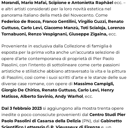
Morandi, Mario Mafai, Scipione e Antonietta Raphäel
ecc. –
e altri artisti considerati per la loro novità estetica nel
panorama italiano della metà del Novecento. Come
Federico de Rocco, Franco Gentilini, Virgilio Guzzi, Renato
Guttuso, Carlo Levi, Giacomo Manzù, Toti Scialoja, Lorenzo
Tornabuoni, Renzo Vespignani, Giuseppe Zigaina,
ecc.
Proveniente in esclusiva dalla Collezione di famiglia è
esposta per la prima volta anche un’accurata selezione di
opere d’arte contemporanea di proprietà di Pier Paolo
Pasolini, con l’intento di sottolineare come certe passioni
artistiche e stilistiche abbiano attraversato la vita e la pittura
di Pasolini, così come i suoi scritti d’arte e le stanze delle sue
diverse case romane, con opere di
Massimo Campigli,
Giorgio De Chirico, Renato Guttuso, Carlo Levi, Henry
Matisse, Alberto Savinio, Andy Warhol
, ecc.
Dal 3 febbraio 2023
si aggiungono alla mostra trenta opere
inedite o poco conosciute provenienti dal
Centro Studi Pier
Paolo Pasolini di Casarsa della Delizia
(PN), dal
Gabinetto
Scientifico Letterario G.P. Vieusseux di Firenze
e, un