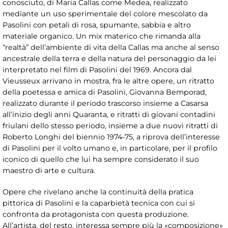
conosciuto, di Maria Callas come Medea, realizzato
mediante un uso sperimentale del colore mescolato da
Pasolini con petali di rosa, spumante, sabbia e altro
materiale organico. Un mix materico che rimanda alla
“realtà” dell’ambiente di vita della Callas ma anche al senso
ancestrale della terra e della natura del personaggio da lei
interpretato nel film di Pasolini del 1969. Ancora dal
Vieusseux arrivano in mostra, fra le altre opere, un ritratto
della poetessa e amica di Pasolini, Giovanna Bemporad,
realizzato durante il periodo trascorso insieme a Casarsa
all’inizio degli anni Quaranta, e ritratti di giovani contadini
friulani dello stesso periodo, insieme a due nuovi ritratti di
Roberto Longhi del biennio 1974-75, a riprova dell’interesse
di Pasolini per il volto umano e, in particolare, per il profilo
iconico di quello che lui ha sempre considerato il suo
maestro di arte e cultura.
Opere che rivelano anche la continuità della pratica
pittorica di Pasolini e la caparbietà tecnica con cui si
confronta da protagonista con questa produzione.
All’artista, del resto, interessa sempre più la «composizione»