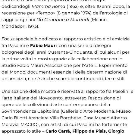
dedicandogli
Mamma Roma
(1962) e, oltre 10 anni dopo, la
recensione per «Tempo» (8 gennaio 1974) dell’antologia di
saggi longhiani
Da Cimabue a Morandi
(Milano,
Mondadori, 1973).
F
ocus
speciale è dedicato al rapporto artistico e di amicizia
fra Pasolini e
Fabio Mauri
, con una serie di disegni
bolognesi degli anni Quaranta-Cinquanta, di cui alcuni per
la prima volta in mostra grazie alla collaborazione con lo
Studio Fabio Mauri Associazione per l'Arte L' Esperimento
del Mondo, documenti essenziali della determinazione di
un’amicizia, che è anche scambio continuo di idee e stili.
Una sezione della mostra è riservata al rapporto fra Pasolini e
l’arte italiana del Novecento, attraverso l’esposizione di
opere delle collezioni d’arte contemporanea della
Sovrintendenza Capitolina (Galleria d’Arte Moderna, Museo
Carlo Bilotti Aranciera Villa Borghese, Casa Museo Alberto
Moravia, MACRO), con artisti di cui Pasolini ha fortemente
apprezzato lo stile –
Carlo Carrà, Filippo de Pisis, Giorgio