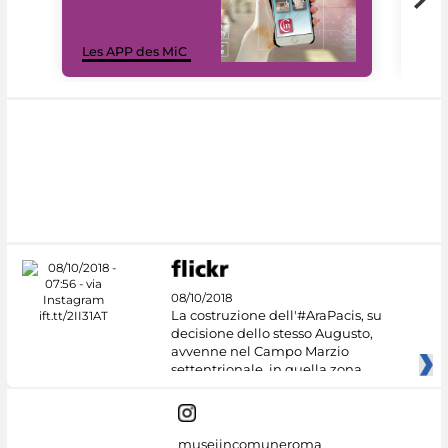
Les 
Les APP des MiC
rés
08/10/2018
La costruzione dell'#AraPacis, su
decisione dello stesso Augusto,
avvenne nel Campo Marzio
settentrionale, in quella zona
museiincomuneroma