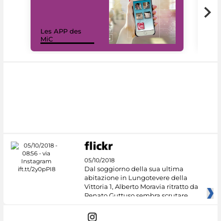
Les APP des
Les
MiC
rés
05/10/2018
Dal soggiorno della sua ultima
abitazione in Lungotevere della
Vittoria 1, Alberto Moravia ritratto da
Renato Guttuso sembra scrutare