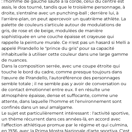
: l'homme de gauche saute à la corde, celui du centre est
assis, le dos tourné, tandis que le troisième personnage, à
droite, s'entraîne avec un punching-ball ; derrière lui, à
l'arrière-plan, on peut apercevoir un quatrième athlète. La
palette de couleurs s'articule autour de modulations de
gris, de rose et de beige, modulées de manière
sophistiquée en une couche épaisse et crayeuse qui
rappelle la peinture murale. Ce n'est pas un hasard si Melli a
appelé Pirandello le "prince du gris" pour sa capacité
inhabituelle à utiliser cette couleur dans une large gamme
de nuances.
Dans la composition serrée, avec une coupe étroite qui
touche le bord du cadre, comme presque toujours dans
l'œuvre de Pirandello, l'autoréférence des personnages
semble totale ; il ne semble pas y avoir de conversation ou
de contact émotionnel entre eux. Il en résulte une
atmosphère épaisse, dense et suffocante, comme une
attente, dans laquelle l'homme et l'environnement sont
confinés dans un seul amalgame.
Le sujet est particulièrement intéressant : l'activité sportive,
un thème récurrent dans ces années-là, en accord avec
l'affection athlétique promue par le régime et qui culmina,
en 1936, avec la Prima Mostra Nazionale d'arte sportiva. C'est