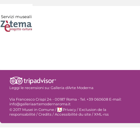
Servizi museali
Leggi le recensioni su:
Galleria d'Arte Moderna
Via Francesco Crispi 24 - 00187 Roma - Tel. +39 060608 E-mail:
info@galleriaartemodernaroma.it
© 2017 Musei in Comune
/
Privacy
/
Exclusion de la
responsabilité
/
Credits
/
Accessibilité du site
/
XML-rss