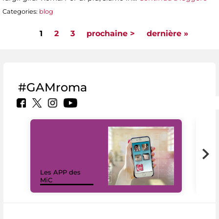
Categories:
blog
1
2
3
prochaine >
dernière »
Pages
#GAMroma
Les APP des
Les
MiC
rés