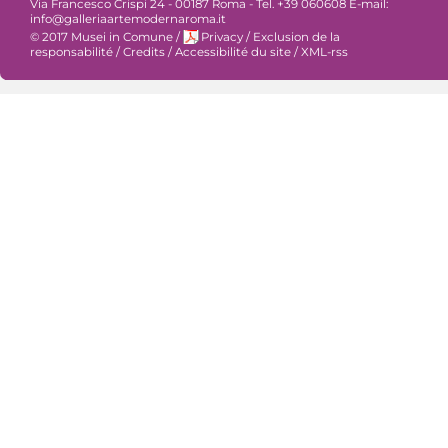
Via Francesco Crispi 24 - 00187 Roma - Tel. +39 060608 E-mail:
info@galleriaartemodernaroma.it
© 2017 Musei in Comune
/
Privacy
/
Exclusion de la
responsabilité
/
Credits
/
Accessibilité du site
/
XML-rss