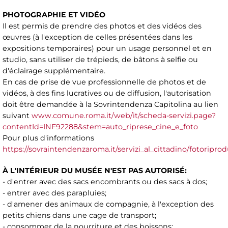
PHOTOGRAPHIE ET VIDÉO
Il est permis de prendre des photos et des vidéos des
œuvres (à l'exception de celles présentées dans les
expositions temporaires) pour un usage personnel et en
studio, sans utiliser de trépieds, de bâtons à selfie ou
d'éclairage supplémentaire.
En cas de prise de vue professionnelle de photos et de
vidéos, à des fins lucratives ou de diffusion, l'autorisation
doit être demandée à la Sovrintendenza Capitolina au lien
suivant
www.comune.roma.it/web/it/scheda-servizi.page?
contentId=INF92288&stem=auto_riprese_cine_e_foto
Pour plus d'informations
https://sovraintendenzaroma.it/servizi_al_cittadino/fotoripr
À L'INTÉRIEUR DU MUSÉE N'EST PAS AUTORISÉ:
- d'entrer avec des sacs encombrants ou des sacs à dos;
- entrer avec des parapluies;
- d'amener des animaux de compagnie, à l'exception des
petits chiens dans une cage de transport;
- consommer de la nourriture et des boissons;