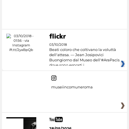
03/10/2018
Beati coloro che coltivano la voluttà
dell'attesa. — Jean Josipovici
Buongiorno dal Museo dell'#AraPacis
dove sono esposti i
museiincomuneroma
28/05/2026