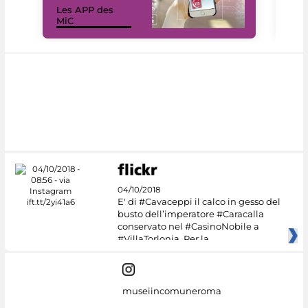
Les APP des
Les
MiC
rés
04/10/2018
E' di #Cavaceppi il calco in gesso del
busto dell’imperatore #Caracalla
conservato nel #CasinoNobile a
#VillaTorlonia. Per la
museiincomuneroma