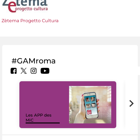
Zètema Progetto Cultura
#GAMroma
Les APP des
Les
MiC
rés