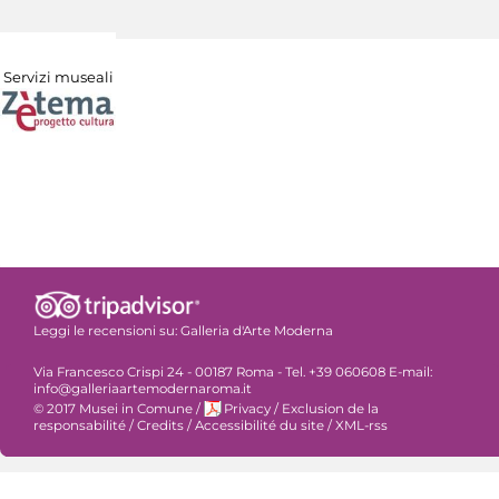
Servizi museali
Leggi le recensioni su:
Galleria d'Arte Moderna
Via Francesco Crispi 24 - 00187 Roma - Tel. +39 060608 E-mail:
info@galleriaartemodernaroma.it
© 2017 Musei in Comune
/
Privacy
/
Exclusion de la
responsabilité
/
Credits
/
Accessibilité du site
/
XML-rss