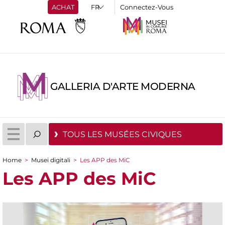
ACHAT
Connectez-Vous
GALLERIA D'ARTE MODERNA
TOUS LES MUSÉES CIVIQUES
Home
>
Musei digitali
>
Les APP des MiC
You are here
Les APP des MiC