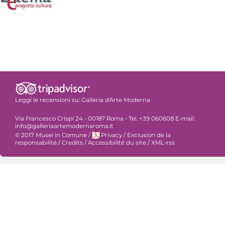
Leggi le recensioni su:
Galleria d'Arte Moderna
Via Francesco Crispi 24 - 00187 Roma - Tel. +39 060608 E-mail:
info@galleriaartemodernaroma.it
© 2017 Musei in Comune
/
Privacy
/
Exclusion de la
responsabilité
/
Credits
/
Accessibilité du site
/
XML-rss