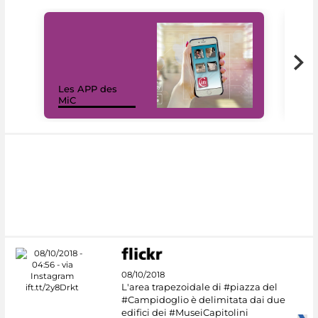
Les APP des
Les
MiC
rés
08/10/2018
L'area trapezoidale di #piazza del
#Campidoglio è delimitata dai due
edifici dei #MuseiCapitolini