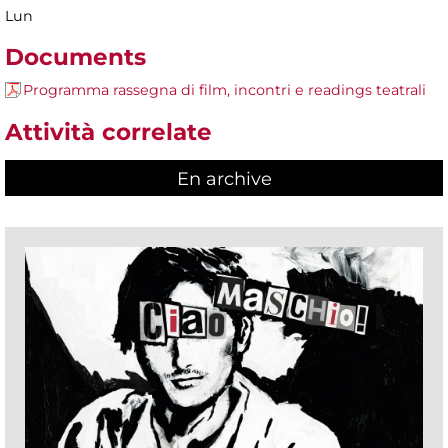
Lun
Documents
Programma rassegna di film, incontri e readings teatrali
Attività correlate
En archive