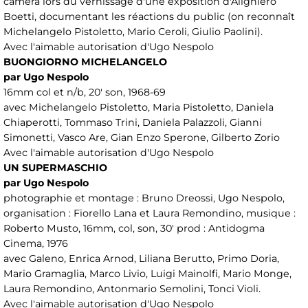
caméra lors du vernissage d'une exposition d'Alighiero
Boetti, documentant les réactions du public (on reconnaît
Michelangelo Pistoletto, Mario Ceroli, Giulio Paolini).
Avec l'aimable autorisation d'Ugo Nespolo
BUONGIORNO MICHELANGELO
par Ugo Nespolo
16mm col et n/b, 20' son, 1968-69
avec Michelangelo Pistoletto, Maria Pistoletto, Daniela
Chiaperotti, Tommaso Trini, Daniela Palazzoli, Gianni
Simonetti, Vasco Are, Gian Enzo Sperone, Gilberto Zorio
Avec l'aimable autorisation d'Ugo Nespolo
UN SUPERMASCHIO
par Ugo Nespolo
photographie et montage : Bruno Dreossi, Ugo Nespolo,
organisation : Fiorello Lana et Laura Remondino, musique :
Roberto Musto, 16mm, col, son, 30' prod : Antidogma
Cinema, 1976
avec Galeno, Enrica Arnod, Liliana Berutto, Primo Doria,
Mario Gramaglia, Marco Livio, Luigi Mainolfi, Mario Monge,
Laura Remondino, Antonmario Semolini, Tonci Violi.
Avec l'aimable autorisation d'Ugo Nespolo