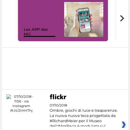
Les APP des
Les
MiC
rés
07/10/2018
Ombre, giochi di luce e trasparenze.
La nuova nuova teca progettata da
#RichardMeier per il Museo
dell'#AraPacis è modulata sul