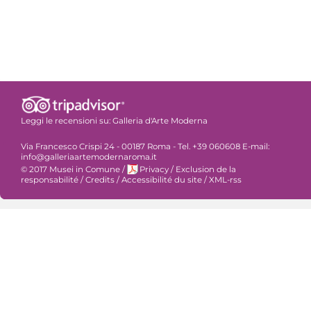
Leggi le recensioni su:
Galleria d'Arte Moderna
Via Francesco Crispi 24 - 00187 Roma - Tel. +39 060608 E-mail:
info@galleriaartemodernaroma.it
© 2017 Musei in Comune
/
Privacy
/
Exclusion de la
responsabilité
/
Credits
/
Accessibilité du site
/
XML-rss