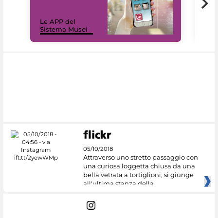
Il 
Le APP del
Mus
Sistema Musei
net
05/10/2018
Attraverso uno stretto passaggio con
una curiosa loggetta chiusa da una
bella vetrata a tortiglioni, si giunge
all'ultima stanza della