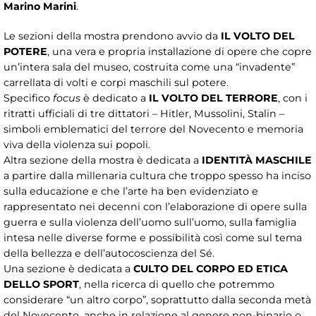
Marino Marini
.
Le sezioni della mostra prendono avvio da
IL VOLTO DEL
POTERE
, una vera e propria installazione di opere che copre
un’intera sala del museo, costruita come una “invadente”
carrellata di volti e corpi maschili sul potere.
Specifico
focus
è dedicato a
IL VOLTO DEL TERRORE
, con i
ritratti ufficiali di tre dittatori – Hitler, Mussolini, Stalin –
simboli emblematici del terrore del Novecento e memoria
viva della violenza sui popoli.
Altra sezione della mostra è dedicata a
IDENTITÀ MASCHILE
a partire dalla millenaria cultura che troppo spesso ha inciso
sulla educazione e che l’arte ha ben evidenziato e
rappresentato nei decenni con l’elaborazione di opere sulla
guerra e sulla violenza dell’uomo sull’uomo, sulla famiglia
intesa nelle diverse forme e possibilità così come sul tema
della bellezza e dell’autocoscienza del Sé.
Una sezione è dedicata a
CULTO DEL CORPO ED ETICA
DELLO SPORT
, nella ricerca di quello che potremmo
considerare “un altro corpo”, soprattutto dalla seconda metà
del Novecento, anche in relazione al genere non-binario o