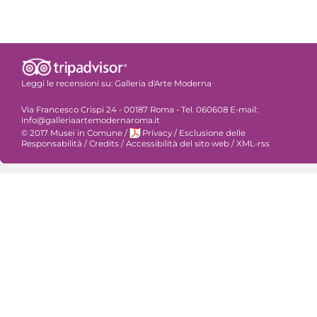
Leggi le recensioni su:
Galleria d'Arte Moderna
Via Francesco Crispi 24 - 00187 Roma - Tel. 060608 E-mail:
info@galleriaartemodernaroma.it
© 2017 Musei in Comune
/
Privacy
/
Esclusione delle
Responsabilità
/
Credits
/
Accessibilità del sito web
/
XML-rss