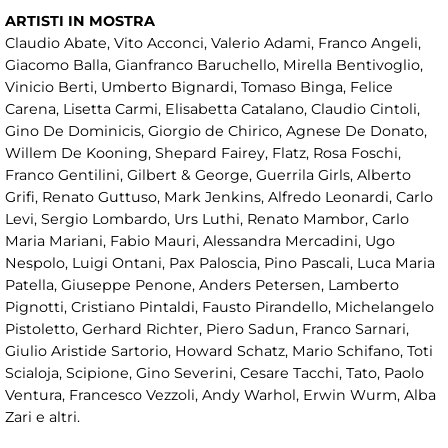
ARTISTI IN MOSTRA
Claudio Abate, Vito Acconci, Valerio Adami, Franco Angeli,
Giacomo Balla, Gianfranco Baruchello, Mirella Bentivoglio,
Vinicio Berti, Umberto Bignardi, Tomaso Binga, Felice
Carena, Lisetta Carmi, Elisabetta Catalano, Claudio Cintoli,
Gino De Dominicis, Giorgio de Chirico, Agnese De Donato,
Willem De Kooning, Shepard Fairey, Flatz, Rosa Foschi,
Franco Gentilini, Gilbert & George, Guerrila Girls, Alberto
Grifi, Renato Guttuso, Mark Jenkins, Alfredo Leonardi, Carlo
Levi, Sergio Lombardo, Urs Luthi, Renato Mambor, Carlo
Maria Mariani, Fabio Mauri, Alessandra Mercadini, Ugo
Nespolo, Luigi Ontani, Pax Paloscia, Pino Pascali, Luca Maria
Patella, Giuseppe Penone, Anders Petersen, Lamberto
Pignotti, Cristiano Pintaldi, Fausto Pirandello, Michelangelo
Pistoletto, Gerhard Richter, Piero Sadun, Franco Sarnari,
Giulio Aristide Sartorio, Howard Schatz, Mario Schifano, Toti
Scialoja, Scipione, Gino Severini, Cesare Tacchi, Tato, Paolo
Ventura, Francesco Vezzoli, Andy Warhol, Erwin Wurm, Alba
Zari e altri.