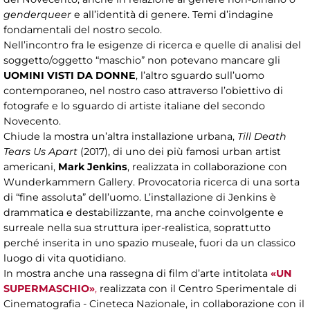
genderqueer
e all’identità di genere. Temi d’indagine
fondamentali del nostro secolo.
Nell’incontro fra le esigenze di ricerca e quelle di analisi del
soggetto/oggetto “maschio” non potevano mancare gli
UOMINI VISTI DA DONNE
, l’altro sguardo sull’uomo
contemporaneo, nel nostro caso attraverso l’obiettivo di
fotografe e lo sguardo di artiste italiane del secondo
Novecento.
Chiude la mostra un’altra installazione urbana,
Till Death
Tears Us Apart
(2017), di uno dei più famosi urban artist
americani,
Mark Jenkins
, realizzata in collaborazione con
Wunderkammern Gallery. Provocatoria ricerca di una sorta
di “fine assoluta” dell’uomo. L’installazione di Jenkins è
drammatica e destabilizzante, ma anche coinvolgente e
surreale nella sua struttura iper-realistica, soprattutto
perché inserita in uno spazio museale, fuori da un classico
luogo di vita quotidiano.
In mostra anche una rassegna di film d’arte intitolata
«UN
SUPERMASCHIO»
,
realizzata con il
Centro Sperimentale di
Cinematografia - Cineteca Nazionale, in collaborazione con il