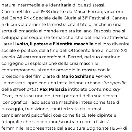
natura intermediale e identitaria di questi stessi.
Come nel film del 1978 diretto da Marco Ferreri, vincitore
del Grand Prix Speciale della Giuria al 31º Festival di Cannes
e di cui volutamente la mostra cita il titolo, anche in una
sorta di omaggio al grande regista italiano, l’esposizione si
sviluppa per sequenze tematiche, che delineano attraverso
l’arte
il volto
,
il potere e l’identità maschile
nel loro divenire
sociale e politico, dalla fine dell’Ottocento fino al nostro XXI
secolo. All’estrema metafora di Ferreri, nel suo continuo
congegno di esplorazione della crisi maschile
contemporanea, si rende omaggio in mostra con la
proiezione del film d’arte di
Mario Schifano
Ferreri
.
La mostra si apre con una installazione urbana
site specific
della
street artist
Pax Paloscia
intitolata
Contemporary
Gods,
creata su uno dei temi portanti della sua ricerca
iconografica, l’adolescenza maschile intesa come fase di
passaggio, transizione, caratterizzata da intensi
cambiamenti psicofisici così come fisici. Tele dipinte e
fotografie che s’incontrano/scontrano con la fisicità
femminile, rappresentata dalla scultura
Bagnante
(1934) di