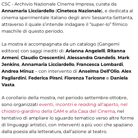
CSC - Archivio Nazionale Cinema Impresa, curata da
Annamaria Licciardello
(
Cineteca Nazionale
), e dedicata al
cinema sperimentale italiano degli anni Sessanta-Settanta,
attraverso il quale s’intende indagare il “super-Io” filmico
maschile di questo periodo.
La mostra è accompagnata da un catalogo (Gangemi
editore) con saggi inediti di:
Arianna Angelelli
,
Ritanna
Armeni
,
Claudio Crescentini
,
Alessandra Grandelis
,
Mark
Jenkins
,
Annamaria Licciardello
,
Francesca Lombardi
,
Andrea Minuz
– con intervento di
Anselma Dell’Olio
,
Alex
Pagliardini
,
Federica Pirani
,
Fiorenza Taricone
e
Daniela
Vasta
.
A corollario della mostra, nel periodo settembre-ottobre,
sono organizzati
eventi, incontri e
reading
all’aperto, nel
chiostro-giardino della GAM e alla Casa del Cinema
, nel
tentativo di ampliare lo sguardo tematico verso altre forme
di linguaggi artistici, con interventi a più voci che spaziano
dalla poesia alla letteratura, dall’azione al teatro.