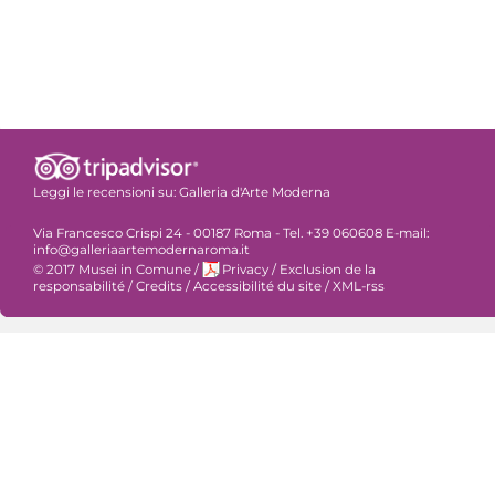
Leggi le recensioni su:
Galleria d'Arte Moderna
Via Francesco Crispi 24 - 00187 Roma - Tel. +39 060608 E-mail:
info@galleriaartemodernaroma.it
© 2017 Musei in Comune
/
Privacy
/
Exclusion de la
responsabilité
/
Credits
/
Accessibilité du site
/
XML-rss