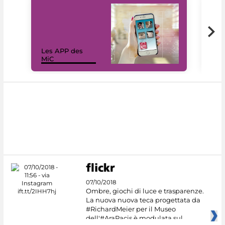
Les APP des
Les
MiC
rés
07/10/2018
Ombre, giochi di luce e trasparenze.
La nuova nuova teca progettata da
#RichardMeier per il Museo
dell'#AraPacis è modulata sul