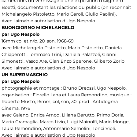
caméra lors du vernissage d'une exposition d'Alighiero
Boetti, documentant les réactions du public (on reconnaît
Michelangelo Pistoletto, Mario Ceroli, Giulio Paolini).
Avec l'aimable autorisation d'Ugo Nespolo
BUONGIORNO MICHELANGELO
par Ugo Nespolo
16mm col et n/b, 20' son, 1968-69
avec Michelangelo Pistoletto, Maria Pistoletto, Daniela
Chiaperotti, Tommaso Trini, Daniela Palazzoli, Gianni
Simonetti, Vasco Are, Gian Enzo Sperone, Gilberto Zorio
Avec l'aimable autorisation d'Ugo Nespolo
UN SUPERMASCHIO
par Ugo Nespolo
photographie et montage : Bruno Dreossi, Ugo Nespolo,
organisation : Fiorello Lana et Laura Remondino, musique :
Roberto Musto, 16mm, col, son, 30' prod : Antidogma
Cinema, 1976
avec Galeno, Enrica Arnod, Liliana Berutto, Primo Doria,
Mario Gramaglia, Marco Livio, Luigi Mainolfi, Mario Monge,
Laura Remondino, Antonmario Semolini, Tonci Violi.
Avec l'aimable autorisation d'Ugo Nespolo