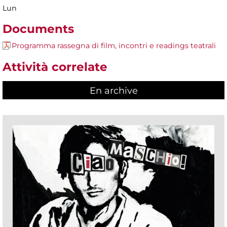
Lun
Documents
Programma rassegna di film, incontri e readings teatrali
Attività correlate
En archive