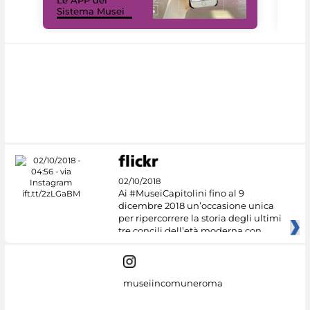
Le APP del
Mus
Sistema Musei
net
02/10/2018
Ai #MuseiCapitolini fino al 9
dicembre 2018 un’occasione unica
per ripercorrere la storia degli ultimi
tre concili dell’età moderna con
museiincomuneroma