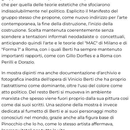
che per quella delle teorie estetiche che sfociarono
indissolubilmente nel politico. Esplicito il Manifesto del
gruppo stesso che propone, come nuovo indirizzo per l’arte
contemporanea, la fine della distruzione, l’inizio della
costruzione. Scelta mantenuta coerentemente senza
scendere a tentazioni informali neodadaiste o concettuali,
anticipando quindi l'arte e le teorie del "MAC" di Milano e di
"Forma 1" a Roma, con i quali Berti ha sempre mantenuto
importanti rapporti, come con Gillo Dorfles e a Roma con
Perilli e Dorazio.
In mostra dipinti ma anche documentazione d'archivio e
fotografica inedita dell'opera di Vinicio Berti che ha proprio
l'astrattismo come dominante, oltre l'uso del colore come
atto politico. Del resto Berti si muoveva in ambiente
marxista che spesso viene fuori proprio dalla sua pittura così
come dai suoi scritti. Una sezione della mostra è invece
dedicata al fumetto di Berti e ai suoi personaggi molto
conosciuti nel mondo, grazie anche alla figura base di
Pinocchio che lo ho, come lo stesso artista affermava,