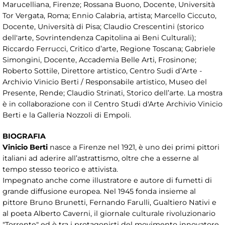
Marucelliana, Firenze; Rossana Buono, Docente, Università
Tor Vergata, Roma; Ennio Calabria, artista; Marcello Ciccuto,
Docente, Università di Pisa; Claudio Crescentini (storico
dell'arte, Sovrintendenza Capitolina ai Beni Culturali);
Riccardo Ferrucci, Critico d’arte, Regione Toscana; Gabriele
Simongini, Docente, Accademia Belle Arti, Frosinone;
Roberto Sottile, Direttore artistico, Centro Sudi d’Arte -
Archivio Vinicio Berti / Responsabile artistico, Museo del
Presente, Rende; Claudio Strinati, Storico dell’arte. La mostra
è in collaborazione con il Centro Studi d'Arte Archivio Vinicio
Berti e la Galleria Nozzoli di Empoli.
BIOGRAFIA
Vinicio Berti
nasce a Firenze nel 1921, è uno dei primi pittori
italiani ad aderire all’astrattismo, oltre che a esserne al
tempo stesso teorico e attivista.
Impegnato anche come illustratore e autore di fumetti di
grande diffusione europea. Nel 1945 fonda insieme al
pittore Bruno Brunetti, Fernando Farulli, Gualtiero Nativi e
al poeta Alberto Caverni, il giornale culturale rivoluzionario
"Torrente" ed è tra i protagonisti del movimento innovatore