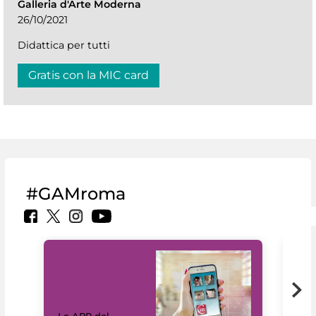
Galleria d'Arte Moderna
26/10/2021
Didattica per tutti
Gratis con la MIC card
#GAMroma
Il 