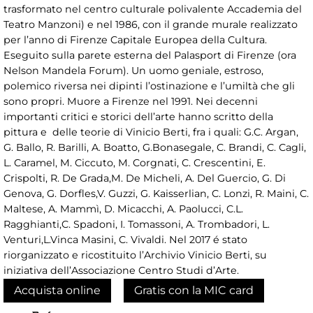
trasformato nel centro culturale polivalente Accademia del
Teatro Manzoni) e nel 1986, con il grande murale realizzato
per l’anno di Firenze Capitale Europea della Cultura.
Eseguito sulla parete esterna del Palasport di Firenze (ora
Nelson Mandela Forum). Un uomo geniale, estroso,
polemico riversa nei dipinti l’ostinazione e l’umiltà che gli
sono propri. Muore a Firenze nel 1991. Nei decenni
importanti critici e storici dell’arte hanno scritto della
pittura e delle teorie di Vinicio Berti, fra i quali: G.C. Argan,
G. Ballo, R. Barilli, A. Boatto, G.Bonasegale, C. Brandi, C. Cagli,
L. Caramel, M. Ciccuto, M. Corgnati, C. Crescentini, E.
Crispolti, R. De Grada,M. De Micheli, A. Del Guercio, G. Di
Genova, G. Dorfles,V. Guzzi, G. Kaisserlian, C. Lonzi, R. Maini, C.
Maltese, A. Mammì, D. Micacchi, A. Paolucci, C.L.
Ragghianti,C. Spadoni, I. Tomassoni, A. Trombadori, L.
Venturi,L.Vinca Masini, C. Vivaldi. Nel 2017 é stato
riorganizzato e ricostituito l’Archivio Vinicio Berti, su
iniziativa dell’Associazione Centro Studi d’Arte.
Acquista online
Gratis con la MIC card