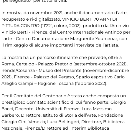
"perseguitato" per tutta la vita.
In mostra, da novembre 2021, anche il documentario d'arte,
recuperato e ri-digitalizzato, VINICIO BERTI 70 ANNI DI
PITTURA CONTRO (11'22", colore, 2002), prodotto dall'Archivio
Vinicio Berti - Firenze, dal Centro Internazionale Antinoo per
l'arte - Centro Documentazione Marguerite Yourcenar, con
il rimixaggio di alcune importanti interviste dell’artista.
La mostra ha un percorso itinerante che prevede, oltre a
Roma, Certaldo - Palazzo Pretorio (settembre-ottobre 2021),
Rende/Cosenza - Museo del Presente (novembre-dicembre
2021), Firenze - Palazzo del Pegaso, Spazio espositivo Carlo
Azeglio Ciampi – Regione Toscana (febbraio 2022).
Per il Comitato del Centenario è stato anche composto un
prestigioso Comitato scientifico di cui fanno parte: Giorgio
Bacci, Docente, Università di Firenze; Luca Massimo
Barbero, Direttore, Istituto di Storia dell’Arte, Fondazione
Giorgio Cini, Venezia; Luca Bellingeri, Direttore, Biblioteca
Nazionale, Firenze/Direttore ad interim Biblioteca