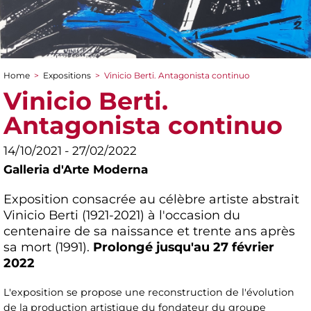
Home
>
Expositions
>
Vinicio Berti. Antagonista continuo
You are here
Vinicio Berti.
Antagonista continuo
14/10/2021 - 27/02/2022
Galleria d'Arte Moderna
Exposition consacrée au célèbre artiste abstrait
Vinicio Berti (1921-2021) à l'occasion du
centenaire de sa naissance et trente ans après
sa mort (1991).
Prolongé jusqu'au 27 février
2022
L'exposition se propose une reconstruction de l'évolution
de la production artistique du fondateur du groupe