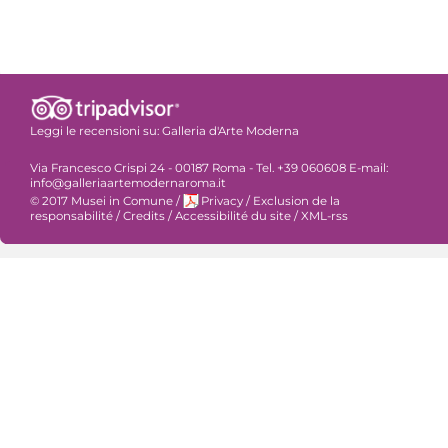
Leggi le recensioni su:
Galleria d'Arte Moderna
Via Francesco Crispi 24 - 00187 Roma - Tel. +39 060608 E-mail:
info@galleriaartemodernaroma.it
© 2017 Musei in Comune
/
Privacy
/
Exclusion de la
responsabilité
/
Credits
/
Accessibilité du site
/
XML-rss