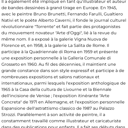
Il a également été impliqué en tant qu'illustrateur et auteur
de bandes dessinées à grand tirage en Europe. En 1945,
avec le peintre Bruno Brunetti, Fernando Farulli, Gualtiero
Nativi et le poète Alberto Caverni, il fonde le journal culturel
révolutionnaire "Torrente" et fait partie des protagonistes
du mouvement novateur "Arte d'Oggi", lié à la revue du
même nom. Il a exposé à la galerie Vigna Nuova de
Florence et, en 1958, à la galerie La Salita de Rome. Il
participe à la Quadriennale di Roma en 1959 et présente
une exposition personnelle à la Galleria Comunale di
Grosseto en 1960. Au fil des décennies, il maintient une
grande constance dans son style expressif et participe à de
nombreuses expositions et salons nationaux et
internationaux, parmi lesquels l'exposition anthologique de
1965 à la Casa della cultura de Livourne et la Biennale
dell'incisione de Venise ; l'exposition itinérante "Arte
Concreta" de 1971 en Allemagne, et l'exposition personnelle
Espansione dell'astrattismo classico de 1987 au Palazzo
Strozzi. Parallèlement à son activité de peintre, il a
constamment travaillé comme illustrateur et caricaturiste
dans des publications pour enfants. Il a fait ses débuts dans