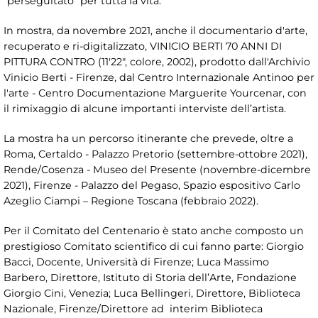
"perseguitato" per tutta la vita.
In mostra, da novembre 2021, anche il documentario d'arte,
recuperato e ri-digitalizzato, VINICIO BERTI 70 ANNI DI
PITTURA CONTRO (11'22", colore, 2002), prodotto dall'Archivio
Vinicio Berti - Firenze, dal Centro Internazionale Antinoo per
l'arte - Centro Documentazione Marguerite Yourcenar, con
il rimixaggio di alcune importanti interviste dell’artista.
La mostra ha un percorso itinerante che prevede, oltre a
Roma, Certaldo - Palazzo Pretorio (settembre-ottobre 2021),
Rende/Cosenza - Museo del Presente (novembre-dicembre
2021), Firenze - Palazzo del Pegaso, Spazio espositivo Carlo
Azeglio Ciampi – Regione Toscana (febbraio 2022).
Per il Comitato del Centenario è stato anche composto un
prestigioso Comitato scientifico di cui fanno parte: Giorgio
Bacci, Docente, Università di Firenze; Luca Massimo
Barbero, Direttore, Istituto di Storia dell’Arte, Fondazione
Giorgio Cini, Venezia; Luca Bellingeri, Direttore, Biblioteca
Nazionale, Firenze/Direttore ad interim Biblioteca