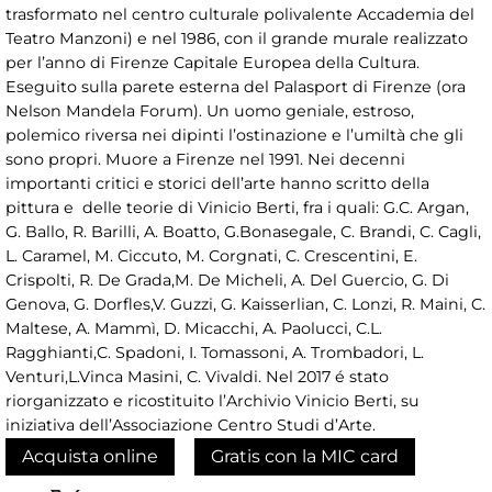
trasformato nel centro culturale polivalente Accademia del
Teatro Manzoni) e nel 1986, con il grande murale realizzato
per l’anno di Firenze Capitale Europea della Cultura.
Eseguito sulla parete esterna del Palasport di Firenze (ora
Nelson Mandela Forum). Un uomo geniale, estroso,
polemico riversa nei dipinti l’ostinazione e l’umiltà che gli
sono propri. Muore a Firenze nel 1991. Nei decenni
importanti critici e storici dell’arte hanno scritto della
pittura e delle teorie di Vinicio Berti, fra i quali: G.C. Argan,
G. Ballo, R. Barilli, A. Boatto, G.Bonasegale, C. Brandi, C. Cagli,
L. Caramel, M. Ciccuto, M. Corgnati, C. Crescentini, E.
Crispolti, R. De Grada,M. De Micheli, A. Del Guercio, G. Di
Genova, G. Dorfles,V. Guzzi, G. Kaisserlian, C. Lonzi, R. Maini, C.
Maltese, A. Mammì, D. Micacchi, A. Paolucci, C.L.
Ragghianti,C. Spadoni, I. Tomassoni, A. Trombadori, L.
Venturi,L.Vinca Masini, C. Vivaldi. Nel 2017 é stato
riorganizzato e ricostituito l’Archivio Vinicio Berti, su
iniziativa dell’Associazione Centro Studi d’Arte.
Acquista online
Gratis con la MIC card