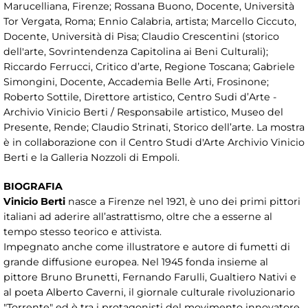
Marucelliana, Firenze; Rossana Buono, Docente, Università
Tor Vergata, Roma; Ennio Calabria, artista; Marcello Ciccuto,
Docente, Università di Pisa; Claudio Crescentini (storico
dell'arte, Sovrintendenza Capitolina ai Beni Culturali);
Riccardo Ferrucci, Critico d’arte, Regione Toscana; Gabriele
Simongini, Docente, Accademia Belle Arti, Frosinone;
Roberto Sottile, Direttore artistico, Centro Sudi d’Arte -
Archivio Vinicio Berti / Responsabile artistico, Museo del
Presente, Rende; Claudio Strinati, Storico dell’arte. La mostra
è in collaborazione con il Centro Studi d'Arte Archivio Vinicio
Berti e la Galleria Nozzoli di Empoli.
BIOGRAFIA
Vinicio Berti
nasce a Firenze nel 1921, è uno dei primi pittori
italiani ad aderire all’astrattismo, oltre che a esserne al
tempo stesso teorico e attivista.
Impegnato anche come illustratore e autore di fumetti di
grande diffusione europea. Nel 1945 fonda insieme al
pittore Bruno Brunetti, Fernando Farulli, Gualtiero Nativi e
al poeta Alberto Caverni, il giornale culturale rivoluzionario
"Torrente" ed è tra i protagonisti del movimento innovatore