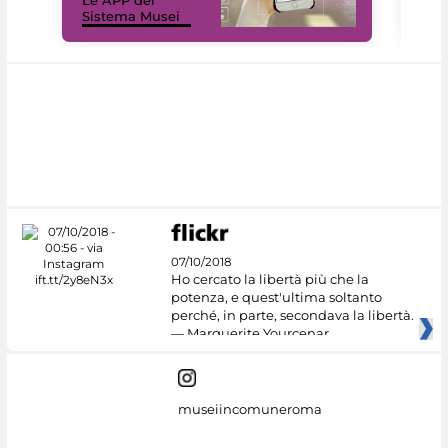
Le APP del
Mus
Sistema Musei
net
07/10/2018
Ho cercato la libertà più che la
potenza, e quest'ultima soltanto
perché, in parte, secondava la libertà.
— Marguerite Yourcenar
museiincomuneroma