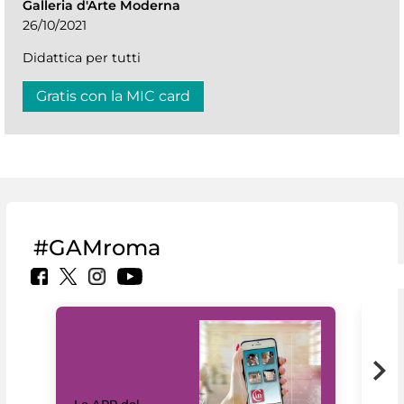
Galleria d'Arte Moderna
26/10/2021
Didattica per tutti
Gratis con la MIC card
#GAMroma
Il 