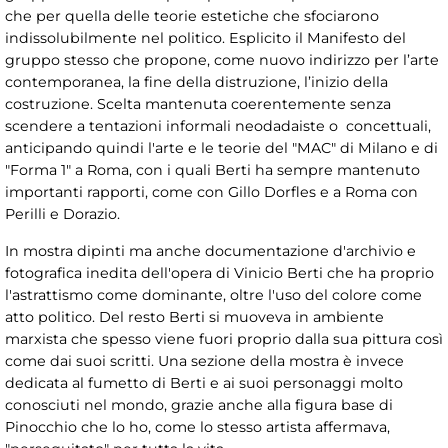
che per quella delle teorie estetiche che sfociarono
indissolubilmente nel politico. Esplicito il Manifesto del
gruppo stesso che propone, come nuovo indirizzo per l’arte
contemporanea, la fine della distruzione, l’inizio della
costruzione. Scelta mantenuta coerentemente senza
scendere a tentazioni informali neodadaiste o concettuali,
anticipando quindi l'arte e le teorie del "MAC" di Milano e di
"Forma 1" a Roma, con i quali Berti ha sempre mantenuto
importanti rapporti, come con Gillo Dorfles e a Roma con
Perilli e Dorazio.
In mostra dipinti ma anche documentazione d'archivio e
fotografica inedita dell'opera di Vinicio Berti che ha proprio
l'astrattismo come dominante, oltre l'uso del colore come
atto politico. Del resto Berti si muoveva in ambiente
marxista che spesso viene fuori proprio dalla sua pittura così
come dai suoi scritti. Una sezione della mostra è invece
dedicata al fumetto di Berti e ai suoi personaggi molto
conosciuti nel mondo, grazie anche alla figura base di
Pinocchio che lo ho, come lo stesso artista affermava,