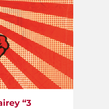
irey “3