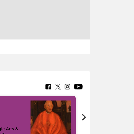
7 nuovi in-
painting tour
sulla piattaforma
le Arts &
Google Arts &
ure
Culture