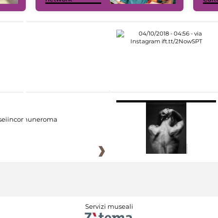
eiincomuneroma
Servizi museali