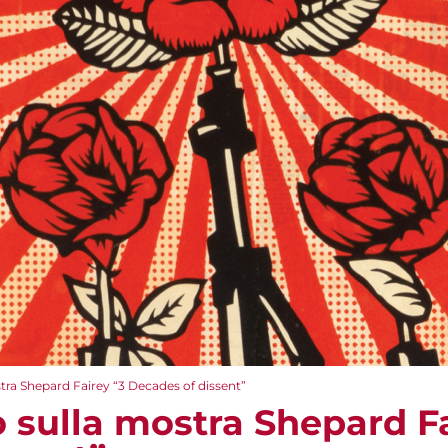
tra Shepard Fairey “3 Decades of dissent”
 sulla mostra Shepard Fa