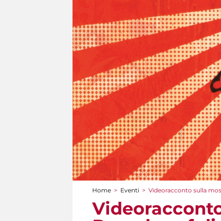
Home
>
Eventi
>
Videoracconto sulla mos
Tu sei qui
Videoracconto