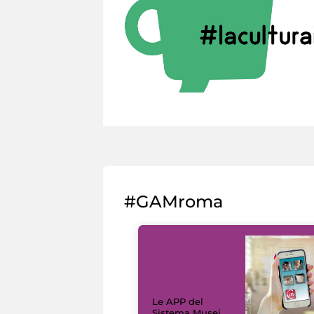
#GAMroma
Le APP del
Sistema Musei