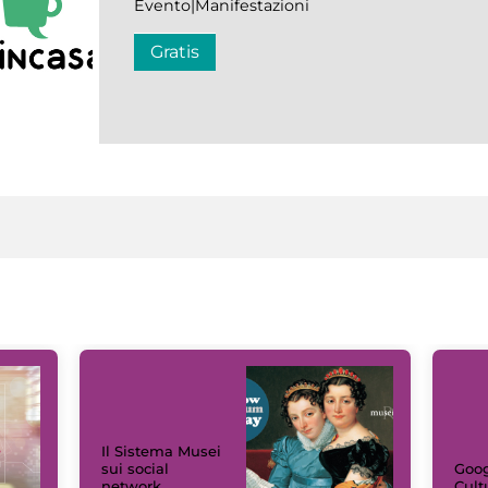
Evento|Manifestazioni
Gratis
Il Sistema Musei
sui social
Goog
network
Cult