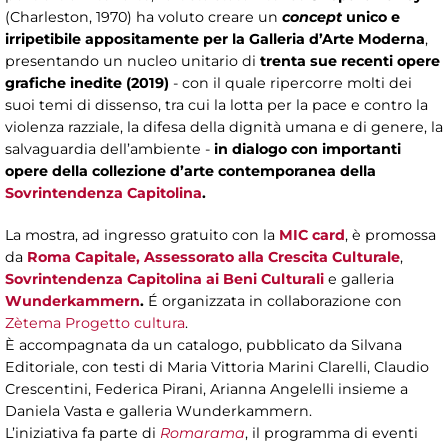
(Charleston, 1970) ha voluto creare un
concept
unico e
irripetibile appositamente per la Galleria d’Arte Moderna
,
presentando un nucleo unitario di
trenta sue recenti opere
grafiche inedite (2019)
- con il quale ripercorre molti dei
suoi temi di dissenso, tra cui la lotta per la pace e contro la
violenza razziale, la difesa della dignità umana e di genere, la
salvaguardia dell’ambiente -
in dialogo con importanti
opere della collezione d’arte contemporanea della
Sovrintendenza Capitolina
.
La mostra, ad ingresso gratuito con la
MIC card
, è promossa
da
Roma Capitale, Assessorato alla Crescita Culturale
,
Sovrintendenza Capitolina ai Beni Culturali
e galleria
Wunderkammern
.
É organizzata in collaborazione con
Zètema Progetto cultura
.
È accompagnata da un catalogo, pubblicato da Silvana
Editoriale, con testi di Maria Vittoria Marini Clarelli, Claudio
Crescentini, Federica Pirani, Arianna Angelelli insieme a
Daniela Vasta e galleria Wunderkammern.
L’iniziativa fa parte di
Romarama
, il programma di eventi