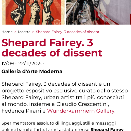
Home
>
Mostre
>
Shepard Fairey. 3 decades of dissent
Tu sei qui
Shepard Fairey. 3
decades of dissent
17/09 - 22/11/2020
Galleria d'Arte Moderna
Shepard Fairey. 3 decades of dissent è un
progetto espositivo esclusivo curato dallo stesso
Shepard Fairey, urban artist tra i più conosciuti
al mondo, insieme a Claudio Crescentini,
Federica Piran
i
e
Wunderkammern Gallery
.
Sperimentatore assoluto di linguaggi, stili e messaggi
politici tramite l’arte, l’artista statunitense
Shepard Fairey