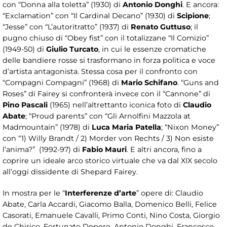
con “Donna alla toletta” (1930) di
Antonio Donghi
. E ancora:
“Exclamation” con “Il Cardinal Decano” (1930) di
Scipione
;
“Jesse” con “L’autoritratto” (1937) di
Renato Guttuso
; il
pugno chiuso di “Obey fist” con il totalizzane “Il Comizio”
(1949-50) di
Giulio Turcato
, in cui le essenze cromatiche
delle bandiere rosse si trasformano in forza politica e voce
d’artista antagonista. Stessa cosa per il confronto con
“Compagni Compagni” (1968) di
Mario Schifano
. “Guns and
Roses” di Fairey si confronterà invece con il “Cannone” di
Pino Pascali
(1965) nell’altrettanto iconica foto di
Claudio
Abate
; “Proud parents” con “Gli Arnolfini Mazzola at
Madmountain” (1978) di
Luca Maria Patella
; “Nixon Money”
con “1) Willy Brandt / 2) Morder von Rechts / 3) Non esiste
l’anima?” (1992-97) di
Fabio Mauri
. E altri ancora, fino a
coprire un ideale arco storico virtuale che va dal XIX secolo
all’oggi dissidente di Shepard Fairey.
In mostra per le “
Interferenze
d’arte
” opere di: Claudio
Abate, Carla Accardi, Giacomo Balla, Domenico Belli, Felice
Casorati, Emanuele Cavalli, Primo Conti, Nino Costa, Giorgio
de Chirico, Fortunato Depero, Antonio Donghi, Francesco