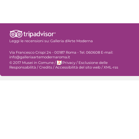
Leggi le recensioni su:
Galleria d'Arte Moderna
Via Francesco Crispi 24 - 00187 Roma - Tel. 060608 E-mail:
info@galleriaartemodernaroma.it
© 2017 Musei in Comune
/
Privacy
/
Esclusione delle
Responsabilità
/
Credits
/
Accessibilità del sito web
/
XML-rss