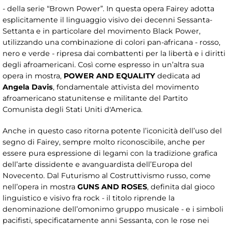
- della serie “Brown Power”. In questa opera Fairey adotta
esplicitamente il linguaggio visivo dei decenni Sessanta-
Settanta e in particolare del movimento Black Power,
utilizzando una combinazione di colori pan-africana - rosso,
nero e verde - ripresa dai combattenti per la libertà e i diritti
degli afroamericani. Così come espresso in un’altra sua
opera in mostra,
POWER AND EQUALITY
dedicata ad
Angela Davis
, fondamentale attivista del movimento
afroamericano statunitense e militante del Partito
Comunista degli Stati Uniti d'America.
Anche in questo caso ritorna potente l’iconicità dell’uso del
segno di Fairey, sempre molto riconoscibile, anche per
essere pura espressione di legami con la tradizione grafica
dell’arte dissidente e avanguardista dell’Europa del
Novecento. Dal Futurismo al Costruttivismo russo, come
nell’opera in mostra
GUNS AND ROSES
, definita dal gioco
linguistico e visivo fra rock - il titolo riprende la
denominazione dell’omonimo gruppo musicale - e i simboli
pacifisti, specificatamente anni Sessanta, con le rose nei