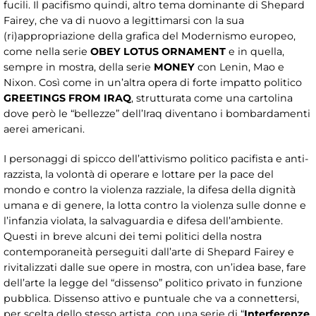
fucili. Il pacifismo quindi, altro tema dominante di Shepard
Fairey, che va di nuovo a legittimarsi con la sua
(ri)appropriazione della grafica del Modernismo europeo,
come nella serie
OBEY LOTUS ORNAMENT
e in quella,
sempre in mostra, della serie
MONEY
con Lenin, Mao e
Nixon. Così come in un’altra opera di forte impatto politico
GREETINGS FROM IRAQ
, strutturata come una cartolina
dove però le “bellezze” dell’Iraq diventano i bombardamenti
aerei americani.
I personaggi di spicco dell’attivismo politico pacifista e anti-
razzista, la volontà di operare e lottare per la pace del
mondo e contro la violenza razziale, la difesa della dignità
umana e di genere, la lotta contro la violenza sulle donne e
l’infanzia violata, la salvaguardia e difesa dell’ambiente.
Questi in breve alcuni dei temi politici della nostra
contemporaneità perseguiti dall’arte di Shepard Fairey e
rivitalizzati dalle sue opere in mostra, con un’idea base, fare
dell’arte la legge del “dissenso” politico privato in funzione
pubblica. Dissenso attivo e puntuale che va a connettersi,
per scelta dello stesso artista, con una serie di “
Interferenze