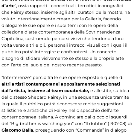
d’arte
”, ossia rapporti - concettuali, tematici, iconografici -
che Fairey stesso, insieme agli altri curatori della mostra, ha
voluto intenzionalmente creare per la Galleria, facendo
dialogare le sue opere e i suoi temi con le opere della
collezione d’arte contemporanea della Sovrintendenza
Capitolina, costruendo percorsi visivi che tendono a loro
volta verso altri e più personali intrecci visuali con i quali il
pubblico potrà interagire e confrontarsi. Un concreto
bisogno di sfidare visivamente sé stesso e la propria arte
con l’arte del suo e del nostro recente passato.
“Interferenze” perciò fra le sue opere esposte e quelle di
altri artisti contemporanei appositamente selezionati
dall’artista, insieme al team curatoriale,
e allestite, su idea
dello stesso Shepard Fairey, in una sequenza unica tramite
la quale il pubblico potrà riconoscere molte suggestioni
stilistiche e artistiche di Fairey nello specchio dell’arte
contemporanea italiana. A cominciare dal gioco di sguardi
del “Big brother is watching you” con “Il dubbio” (1907-08) di
Giacomo Balla
, proseguendo con “Commanda” in dialogo