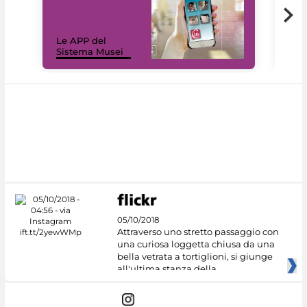
Il 
Le APP del
Mus
Sistema Musei
net
05/10/2018
Attraverso uno stretto passaggio con
una curiosa loggetta chiusa da una
bella vetrata a tortiglioni, si giunge
all'ultima stanza della