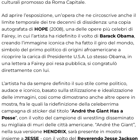
culturali promosso da Roma Capitale.
Ad aprire l’esposizione, un’opera che ne circoscrive anche il
limite temporale dei tre decenni di dissidenza: una copia
autografata di
HOPE
(2008), una delle opere più celebri di
Fairey, in cui l’artista ha ridefinito il volto di
Barack Obama
,
creando l’immagine iconica che ha fatto il giro del mondo,
simbolo del primo politico di origini afroamericane a
ricoprire la carica di Presidente U.S.A. Lo stesso Obama, in
una lettera a Fairey poi resa pubblica, si congratulò
direttamente con lui.
L’artista ha da sempre definito il suo stile come politico,
audace e iconico, basato sulla stilizzazione e idealizzazione
delle immagini, così come dimostrano anche altre opere in
mostra, fra le quali la ridefinizione della celeberrima
campagna di
sticker
dal titolo “
André the Giant Has a
Posse
”, con il volto del campione di wrestling disseminato
su migliaia di muri delle città americane. “André the Giant”,
nella sua versione
HENDRIX
, sarà presente in mostra
insieme a
JESSE
- con il volto del
Reverendo Jesse Jackson